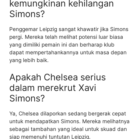
kemungkinan kehilangan
Simons?
Penggemar Leipzig sangat khawatir jika Simons
pergi. Mereka telah melihat potensi luar biasa
yang dimiliki pemain ini dan berharap klub
dapat mempertahankannya untuk masa depan
yang lebih baik.
Apakah Chelsea serius
dalam merekrut Xavi
Simons?
Ya, Chelsea dilaporkan sedang bergerak cepat
untuk mendapatkan Simons. Mereka melihatnya
sebagai tambahan yang ideal untuk skuad dan
siap memenuhi tuntutan Leipzig.