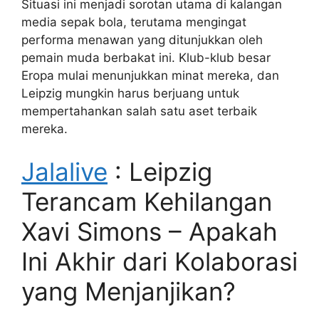
Situasi ini menjadi sorotan utama di kalangan
media sepak bola, terutama mengingat
performa menawan yang ditunjukkan oleh
pemain muda berbakat ini. Klub-klub besar
Eropa mulai menunjukkan minat mereka, dan
Leipzig mungkin harus berjuang untuk
mempertahankan salah satu aset terbaik
mereka.
Jalalive
: Leipzig
Terancam Kehilangan
Xavi Simons – Apakah
Ini Akhir dari Kolaborasi
yang Menjanjikan?