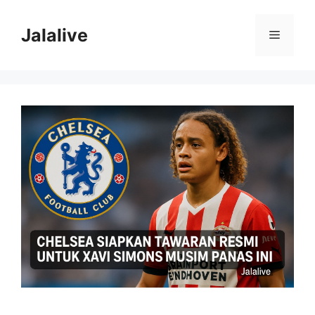
Skip
to
Jalalive
Menu
content