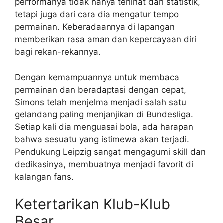
performanya tidak hanya terlihat dari statistik,
tetapi juga dari cara dia mengatur tempo
permainan. Keberadaannya di lapangan
memberikan rasa aman dan kepercayaan diri
bagi rekan-rekannya.
Dengan kemampuannya untuk membaca
permainan dan beradaptasi dengan cepat,
Simons telah menjelma menjadi salah satu
gelandang paling menjanjikan di Bundesliga.
Setiap kali dia menguasai bola, ada harapan
bahwa sesuatu yang istimewa akan terjadi.
Pendukung Leipzig sangat mengagumi skill dan
dedikasinya, membuatnya menjadi favorit di
kalangan fans.
Ketertarikan Klub-Klub
Besar