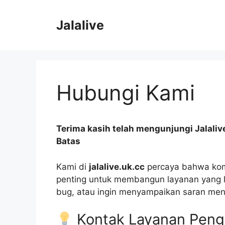
Skip
to
Jalalive
content
Hubungi Kami
Terima kasih telah mengunjungi Jalalive
Batas
Kami di
jalalive.uk.cc
percaya bahwa kom
penting untuk membangun layanan yang le
bug, atau ingin menyampaikan saran men
Kontak Layanan Pen