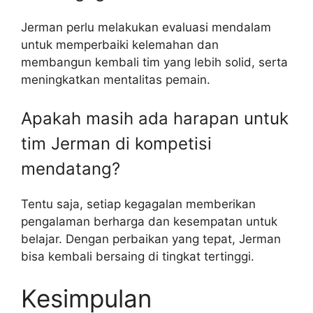
Jerman perlu melakukan evaluasi mendalam
untuk memperbaiki kelemahan dan
membangun kembali tim yang lebih solid, serta
meningkatkan mentalitas pemain.
Apakah masih ada harapan untuk
tim Jerman di kompetisi
mendatang?
Tentu saja, setiap kegagalan memberikan
pengalaman berharga dan kesempatan untuk
belajar. Dengan perbaikan yang tepat, Jerman
bisa kembali bersaing di tingkat tertinggi.
Kesimpulan