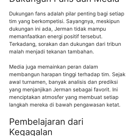
Dukungan fans adalah pilar penting bagi setiap
tim yang berkompetisi. Sayangnya, meskipun
dukungan ini ada, Jerman tidak mampu
memanfaatkan energi positif tersebut.
Terkadang, sorakan dan dukungan dari tribun
malah menjadi tekanan tambahan.
Media juga memainkan peran dalam
membangun harapan tinggi terhadap tim. Sejak
awal turnamen, banyak analisis dan prediksi
yang menjanjikan Jerman sebagai favorit. Ini
menciptakan atmosfer yang membuat setiap
langkah mereka di bawah pengawasan ketat.
Pembelajaran dari
Kegagalan