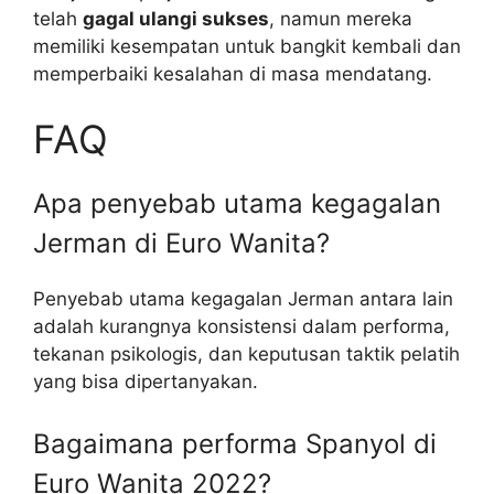
telah
gagal ulangi sukses
, namun mereka
memiliki kesempatan untuk bangkit kembali dan
memperbaiki kesalahan di masa mendatang.
FAQ
Apa penyebab utama kegagalan
Jerman di Euro Wanita?
Penyebab utama kegagalan Jerman antara lain
adalah kurangnya konsistensi dalam performa,
tekanan psikologis, dan keputusan taktik pelatih
yang bisa dipertanyakan.
Bagaimana performa Spanyol di
Euro Wanita 2022?