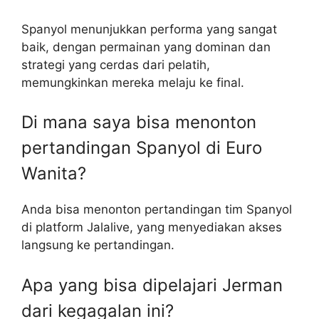
Spanyol menunjukkan performa yang sangat
baik, dengan permainan yang dominan dan
strategi yang cerdas dari pelatih,
memungkinkan mereka melaju ke final.
Di mana saya bisa menonton
pertandingan Spanyol di Euro
Wanita?
Anda bisa menonton pertandingan tim Spanyol
di platform Jalalive, yang menyediakan akses
langsung ke pertandingan.
Apa yang bisa dipelajari Jerman
dari kegagalan ini?