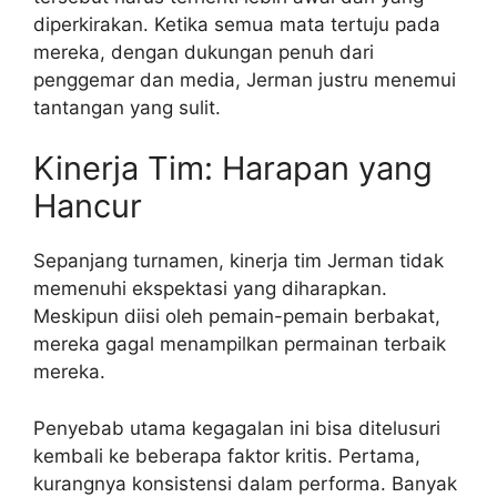
diperkirakan. Ketika semua mata tertuju pada
mereka, dengan dukungan penuh dari
penggemar dan media, Jerman justru menemui
tantangan yang sulit.
Kinerja Tim: Harapan yang
Hancur
Sepanjang turnamen, kinerja tim Jerman tidak
memenuhi ekspektasi yang diharapkan.
Meskipun diisi oleh pemain-pemain berbakat,
mereka gagal menampilkan permainan terbaik
mereka.
Penyebab utama kegagalan ini bisa ditelusuri
kembali ke beberapa faktor kritis. Pertama,
kurangnya konsistensi dalam performa. Banyak