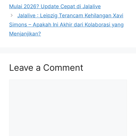
Mulai 2026? Update Cepat di Jalalive
Jalalive : Leipzig Terancam Kehilangan Xavi
Simons – Apakah Ini Akhir dari Kolaborasi yang
Menjanjikan?
Leave a Comment
Comment