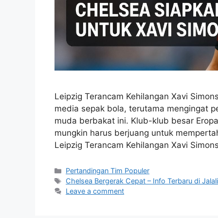
Leipzig Terancam Kehilangan Xavi Simons.
media sepak bola, terutama mengingat p
muda berbakat ini. Klub-klub besar Erop
mungkin harus berjuang untuk mempertaha
Leipzig Terancam Kehilangan Xavi Simons
Categories
Pertandingan Tim Populer
Tags
Chelsea Bergerak Cepat – Info Terbaru di Jalal
Leave a comment