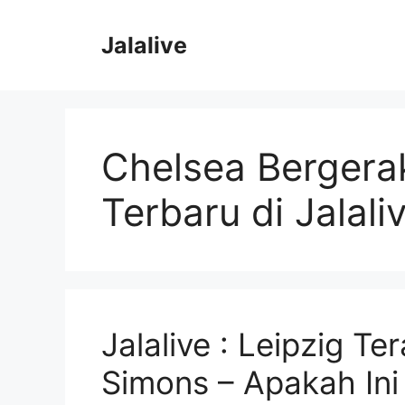
Skip
to
Jalalive
content
Chelsea Bergerak
Terbaru di Jalali
Jalalive : Leipzig T
Simons – Apakah Ini 