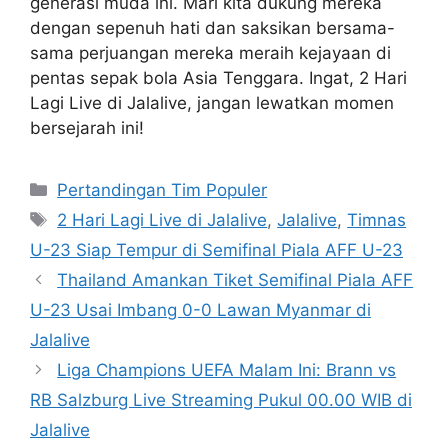
generasi muda ini. Mari kita dukung mereka
dengan sepenuh hati dan saksikan bersama-
sama perjuangan mereka meraih kejayaan di
pentas sepak bola Asia Tenggara. Ingat, 2 Hari
Lagi Live di Jalalive, jangan lewatkan momen
bersejarah ini!
Categories
Pertandingan Tim Populer
Tags
2 Hari Lagi Live di Jalalive
,
Jalalive
,
Timnas
U-23 Siap Tempur di Semifinal Piala AFF U-23
Thailand Amankan Tiket Semifinal Piala AFF
U-23 Usai Imbang 0-0 Lawan Myanmar di
Jalalive
Liga Champions UEFA Malam Ini: Brann vs
RB Salzburg Live Streaming Pukul 00.00 WIB di
Jalalive