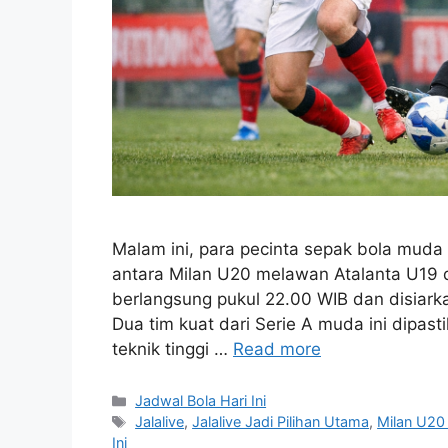
Malam ini, para pecinta sepak bola muda
antara Milan U20 melawan Atalanta U19 d
berlangsung pukul 22.00 WIB dan disiarka
Dua tim kuat dari Serie A muda ini dipa
teknik tinggi …
Read more
Categories
Jadwal Bola Hari Ini
Tags
Jalalive
,
Jalalive Jadi Pilihan Utama
,
Milan U20
Ini