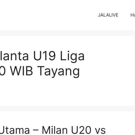
JALALIVE
H
lanta U19 Liga
00 WIB Tayang
n Utama – Milan U20 vs