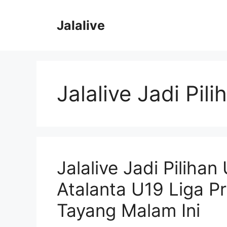
Skip
to
Jalalive
content
Jalalive Jadi Pil
Jalalive Jadi Piliha
Atalanta U19 Liga P
Tayang Malam Ini