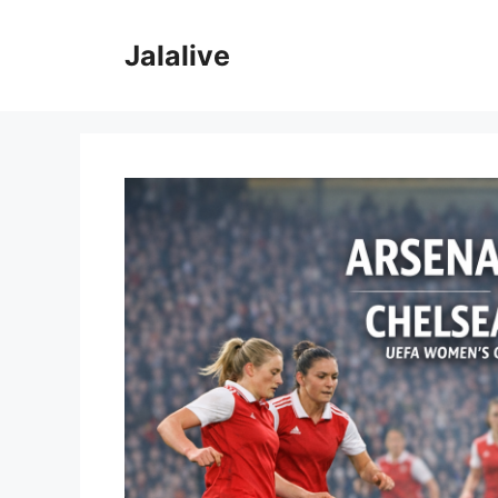
Skip
to
Jalalive
content