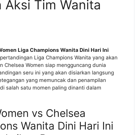
 Aksi Tim Wanita
omen Liga Champions Wanita Dini Hari Ini
g pertandingan Liga Champions Wanita yang akan
 Chelsea Women siap mengguncang dunia
ndingan seru ini yang akan disiarkan langsung
ketegangan yang memuncak dan penampilan
adi salah satu momen paling dinanti dalam
Women vs Chelsea
s Wanita Dini Hari Ini