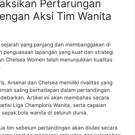
Saksikan Pertarungan
 dengan Aksi Tim Wanita
ki sejarah yang panjang dan membanggakan di
n penguasaan lapangan yang kuat dan strategi
n Chelsea Women telah menunjukkan kualitas
.
is, Arsenal dan Chelsea memiliki rivalitas yang
 pernah saling berhadapan dalam pertandingan
ndebarkan. Artikel ini akan membahas secara
etisi Liga Champions Wanita, serta capaian
epak bola wanita di seluruh dunia.
edua tim sebelum pertandingan akan diulas secara