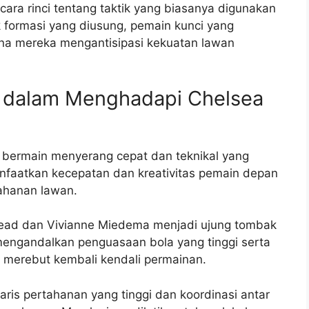
ara rinci tentang taktik yang biasanya digunakan
k formasi yang diusung, pemain kunci yang
na mereka mengantisipasi kekuatan lawan
n dalam Menghadapi Chelsea
 bermain menyerang cepat dan teknikal yang
faatkan kecepatan dan kreativitas pemain depan
ahanan lawan.
 Mead dan Vivianne Miedema menjadi ujung tombak
engandalkan penguasaan bola yang tinggi serta
k merebut kembali kendali permainan.
aris pertahanan yang tinggi dan koordinasi antar