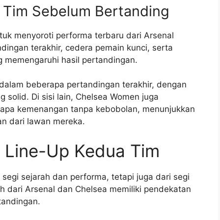
 Tim Sebelum Bertanding
tuk menyoroti performa terbaru dari Arsenal
ngan terakhir, cedera pemain kunci, serta
ng memengaruhi hasil pertandingan.
 dalam beberapa pertandingan terakhir, dengan
solid. Di sisi lain, Chelsea Women juga
apa kemenangan tanpa kebobolan, menunjukkan
n dari lawan mereka.
an Line-Up Kedua Tim
 segi sejarah dan performa, tetapi juga dari segi
tih dari Arsenal dan Chelsea memiliki pendekatan
tandingan.