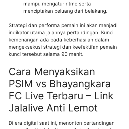
mampu mengatur ritme serta
menciptakan peluang dari belakang.
Strategi dan performa pemain ini akan menjadi
indikator utama jalannya pertandingan. Kunci
kemenangan ada pada keberhasilan dalam
mengeksekusi strategi dan keefektifan pemain
kunci tersebut selama 90 menit.
Cara Menyaksikan
PSIM vs Bhayangkara
FC Live Terbaru – Link
Jalalive Anti Lemot
Di era digital saat ini, menonton pertandingan