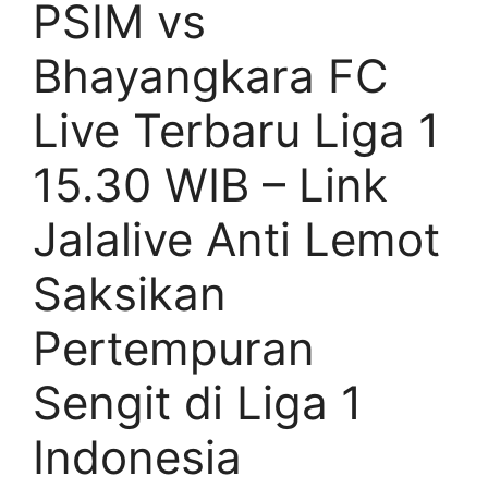
PSIM vs
Bhayangkara FC
Live Terbaru Liga 1
15.30 WIB – Link
Jalalive Anti Lemot
Saksikan
Pertempuran
Sengit di Liga 1
Indonesia