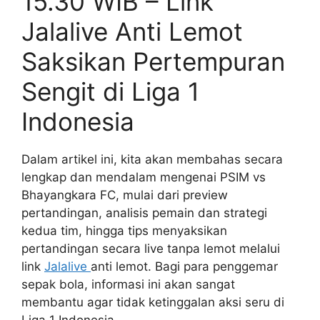
15.30 WIB – Link
Jalalive Anti Lemot
Saksikan Pertempuran
Sengit di Liga 1
Indonesia
Dalam artikel ini, kita akan membahas secara
lengkap dan mendalam mengenai PSIM vs
Bhayangkara FC, mulai dari preview
pertandingan, analisis pemain dan strategi
kedua tim, hingga tips menyaksikan
pertandingan secara live tanpa lemot melalui
link
Jalalive
anti lemot. Bagi para penggemar
sepak bola, informasi ini akan sangat
membantu agar tidak ketinggalan aksi seru di
Liga 1 Indonesia.