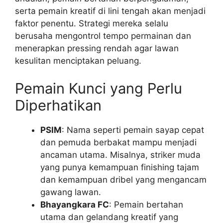
serta pemain kreatif di lini tengah akan menjadi
faktor penentu. Strategi mereka selalu
berusaha mengontrol tempo permainan dan
menerapkan pressing rendah agar lawan
kesulitan menciptakan peluang.
Pemain Kunci yang Perlu
Diperhatikan
PSIM
: Nama seperti pemain sayap cepat
dan pemuda berbakat mampu menjadi
ancaman utama. Misalnya, striker muda
yang punya kemampuan finishing tajam
dan kemampuan dribel yang mengancam
gawang lawan.
Bhayangkara FC
: Pemain bertahan
utama dan gelandang kreatif yang