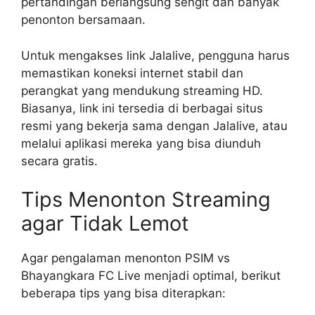
pertandingan berlangsung sengit dan banyak
penonton bersamaan.
Untuk mengakses link Jalalive, pengguna harus
memastikan koneksi internet stabil dan
perangkat yang mendukung streaming HD.
Biasanya, link ini tersedia di berbagai situs
resmi yang bekerja sama dengan Jalalive, atau
melalui aplikasi mereka yang bisa diunduh
secara gratis.
Tips Menonton Streaming
agar Tidak Lemot
Agar pengalaman menonton PSIM vs
Bhayangkara FC Live menjadi optimal, berikut
beberapa tips yang bisa diterapkan: