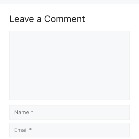
Leave a Comment
Comment
Name
Email