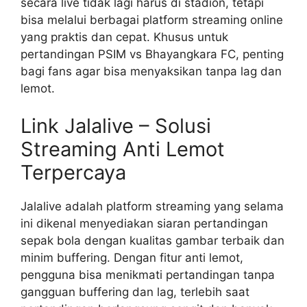
secara live tidak lagi harus di stadion, tetapi
bisa melalui berbagai platform streaming online
yang praktis dan cepat. Khusus untuk
pertandingan PSIM vs Bhayangkara FC, penting
bagi fans agar bisa menyaksikan tanpa lag dan
lemot.
Link Jalalive – Solusi
Streaming Anti Lemot
Terpercaya
Jalalive adalah platform streaming yang selama
ini dikenal menyediakan siaran pertandingan
sepak bola dengan kualitas gambar terbaik dan
minim buffering. Dengan fitur anti lemot,
pengguna bisa menikmati pertandingan tanpa
gangguan buffering dan lag, terlebih saat