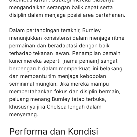
mengandalkan serangan balik cepat serta
disiplin dalam menjaga posisi area pertahanan.
Dalam pertandingan terakhir, Burnley
menunjukkan konsistensi dalam menjaga ritme
permainan dan beradaptasi dengan baik
terhadap tekanan lawan. Penampilan pemain
kunci mereka seperti [nama pemain] sangat
berpengaruh dalam memperkuat lini belakang
dan membantu tim menjaga kebobolan
seminimal mungkin. Jika mereka mampu
mempertahankan fokus dan disiplin bermain,
peluang menang Burnley tetap terbuka,
khususnya jika Chelsea lengah dalam
menyerang.
Performa dan Kondisi