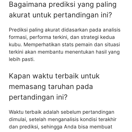
Bagaimana prediksi yang paling
akurat untuk pertandingan ini?
Prediksi paling akurat didasarkan pada analisis
formasi, performa terkini, dan strategi kedua
kubu. Memperhatikan stats pemain dan situasi
terkini akan membantu menentukan hasil yang
lebih pasti.
Kapan waktu terbaik untuk
memasang taruhan pada
pertandingan ini?
Waktu terbaik adalah sebelum pertandingan
dimulai, setelah menganalisis kondisi terakhir
dan prediksi, sehingga Anda bisa membuat