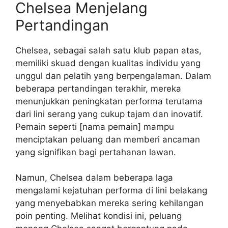
Chelsea Menjelang
Pertandingan
Chelsea, sebagai salah satu klub papan atas,
memiliki skuad dengan kualitas individu yang
unggul dan pelatih yang berpengalaman. Dalam
beberapa pertandingan terakhir, mereka
menunjukkan peningkatan performa terutama
dari lini serang yang cukup tajam dan inovatif.
Pemain seperti [nama pemain] mampu
menciptakan peluang dan memberi ancaman
yang signifikan bagi pertahanan lawan.
Namun, Chelsea dalam beberapa laga
mengalami kejatuhan performa di lini belakang
yang menyebabkan mereka sering kehilangan
poin penting. Melihat kondisi ini, peluang