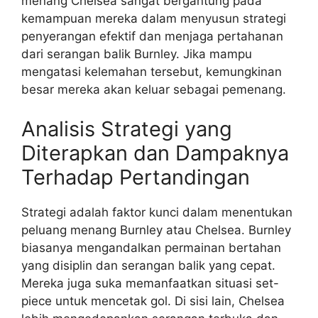
menang Chelsea sangat bergantung pada
kemampuan mereka dalam menyusun strategi
penyerangan efektif dan menjaga pertahanan
dari serangan balik Burnley. Jika mampu
mengatasi kelemahan tersebut, kemungkinan
besar mereka akan keluar sebagai pemenang.
Analisis Strategi yang
Diterapkan dan Dampaknya
Terhadap Pertandingan
Strategi adalah faktor kunci dalam menentukan
peluang menang Burnley atau Chelsea. Burnley
biasanya mengandalkan permainan bertahan
yang disiplin dan serangan balik yang cepat.
Mereka juga suka memanfaatkan situasi set-
piece untuk mencetak gol. Di sisi lain, Chelsea