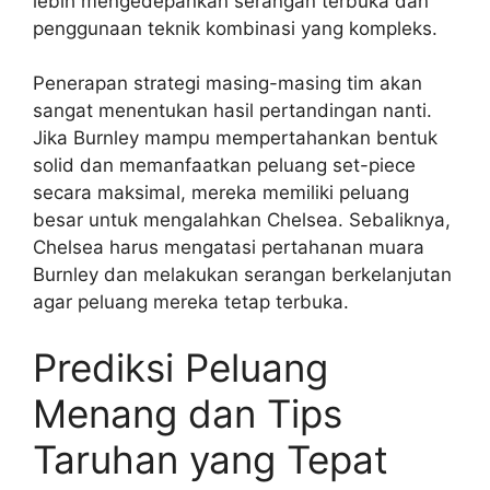
lebih mengedepankan serangan terbuka dan
penggunaan teknik kombinasi yang kompleks.
Penerapan strategi masing-masing tim akan
sangat menentukan hasil pertandingan nanti.
Jika Burnley mampu mempertahankan bentuk
solid dan memanfaatkan peluang set-piece
secara maksimal, mereka memiliki peluang
besar untuk mengalahkan Chelsea. Sebaliknya,
Chelsea harus mengatasi pertahanan muara
Burnley dan melakukan serangan berkelanjutan
agar peluang mereka tetap terbuka.
Prediksi Peluang
Menang dan Tips
Taruhan yang Tepat