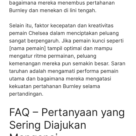
bagaimana mereka menembus pertahanan
Burnley dan menekan di lini tengah.
Selain itu, faktor kecepatan dan kreativitas
pemain Chelsea dalam menciptakan peluang
sangat berpengaruh. Jika pemain kunci seperti
[nama pemain] tampil optimal dan mampu
mengatur ritme permainan, peluang
kemenangan mereka pun semakin besar. Saran
taruhan adalah mengamati performa pemain
utama dan bagaimana mereka mengatasi
kekuatan pertahanan Burnley selama
pertandingan.
FAQ – Pertanyaan yang
Sering Diajukan