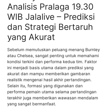
Analisis Pralaga 19.30
WIB Jalalive – Prediksi
dan Strategi Bertaruh
yang Akurat
Sebelum memutuskan peluang menang Burnley
atau Chelsea, sangat penting untuk memahami
kondisi terkini dan performa kedua tim. Faktor
ini menjadi basis utama dalam prediksi yang
akurat dan mampu memberikan gambaran
realistik mengenai hasil akhir pertandingan.
Selain itu, formasi yang digunakan dan
performa pemain utama selama pertandingan
terakhir juga memberikan wawasan mendalam
yang sangat bermanfaat.