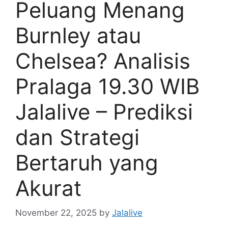
Peluang Menang
Burnley atau
Chelsea? Analisis
Pralaga 19.30 WIB
Jalalive – Prediksi
dan Strategi
Bertaruh yang
Akurat
November 22, 2025
by
Jalalive