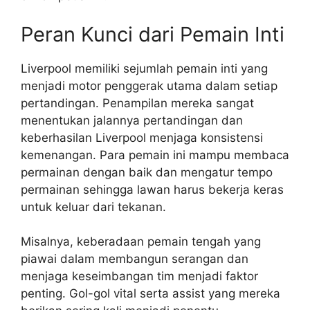
Peran Kunci dari Pemain Inti
Liverpool memiliki sejumlah pemain inti yang
menjadi motor penggerak utama dalam setiap
pertandingan. Penampilan mereka sangat
menentukan jalannya pertandingan dan
keberhasilan Liverpool menjaga konsistensi
kemenangan. Para pemain ini mampu membaca
permainan dengan baik dan mengatur tempo
permainan sehingga lawan harus bekerja keras
untuk keluar dari tekanan.
Misalnya, keberadaan pemain tengah yang
piawai dalam membangun serangan dan
menjaga keseimbangan tim menjadi faktor
penting. Gol-gol vital serta assist yang mereka