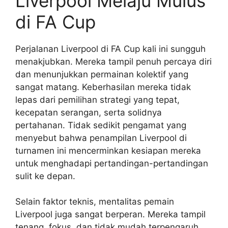
Liverpool Melaju Mulus
di FA Cup
Perjalanan Liverpool di FA Cup kali ini sungguh
menakjubkan. Mereka tampil penuh percaya diri
dan menunjukkan permainan kolektif yang
sangat matang. Keberhasilan mereka tidak
lepas dari pemilihan strategi yang tepat,
kecepatan serangan, serta solidnya
pertahanan. Tidak sedikit pengamat yang
menyebut bahwa penampilan Liverpool di
turnamen ini mencerminkan kesiapan mereka
untuk menghadapi pertandingan-pertandingan
sulit ke depan.
Selain faktor teknis, mentalitas pemain
Liverpool juga sangat berperan. Mereka tampil
tenang, fokus, dan tidak mudah terpengaruh