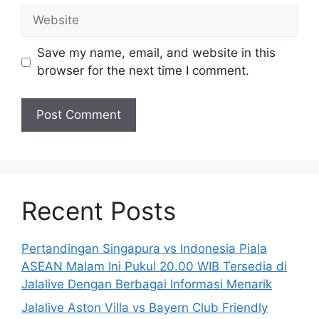
Website
Save my name, email, and website in this
browser for the next time I comment.
Recent Posts
Pertandingan Singapura vs Indonesia Piala
ASEAN Malam Ini Pukul 20.00 WIB Tersedia di
Jalalive Dengan Berbagai Informasi Menarik
Jalalive Aston Villa vs Bayern Club Friendly