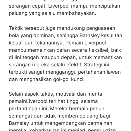
serangan cepat, Liverpool mampu menciptakan
peluang yang selalu membahayakan.
Taktik tersebut juga mendukung penguasaan
bola yang dominan, sehingga Barnsley kesulitan
keluar dari tekanannya. Pemain Liverpool
mampu memainkan peran secara fleksibel, baik
di lini tengah maupun depan, untuk memastikan
serangan mereka selalu efektif. Strategi ini
terbukti sangat mengganggu pertahanan lawan
dan menghasilkan gol-gol kunci.
Selain aspek taktis, motivasi dan mental
pemainLiverpool terlihat tinggi selama
pertandingan ini. Mereka bermain penuh
semangat dan tidak memberi peluang bagi
Barnsley untuk mengembangkan permainan
mereka. Keberhasilan ini menjadi pembuktian