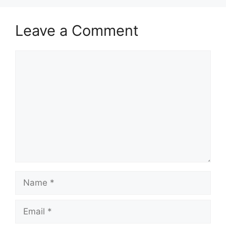
Leave a Comment
Comment
Name
Email