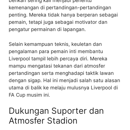
berikan sering kali menjadi penentu
kemenangan di pertandingan-pertandingan
penting. Mereka tidak hanya berperan sebagai
pemain, tetapi juga sebagai motivator dan
pengatur permainan di lapangan.
Selain kemampuan teknis, keuletan dan
pengalaman para pemain inti membantu
Liverpool tampil lebih percaya diri. Mereka
mampu mengatasi tekanan dari atmosfer
pertandingan serta menghadapi taktik lawan
dengan sigap. Hal ini menjadi salah satu alasan
utama di balik ke melaju mulusnya Liverpool di
FA Cup musim ini.
Dukungan Suporter dan
Atmosfer Stadion