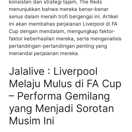
konsisten dan strategi tajam, The Reds
menunjukkan bahwa mereka benar-benar
serius dalam meraih trofi bergengsi ini. Artikel
ini akan membahas perjalanan Liverpool di FA
Cup dengan mendalam, mengungkap faktor-
faktor keberhasilan mereka, serta menganalisis
pertandingan-pertandingan penting yang
menandai perjalanan mereka.
Jalalive : Liverpool
Melaju Mulus di FA Cup
– Performa Gemilang
yang Menjadi Sorotan
Musim Ini