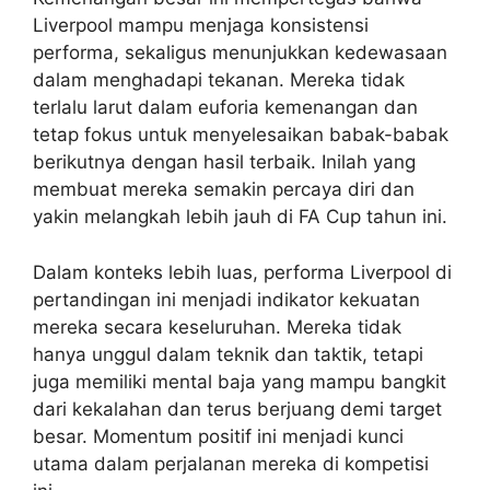
Liverpool mampu menjaga konsistensi
performa, sekaligus menunjukkan kedewasaan
dalam menghadapi tekanan. Mereka tidak
terlalu larut dalam euforia kemenangan dan
tetap fokus untuk menyelesaikan babak-babak
berikutnya dengan hasil terbaik. Inilah yang
membuat mereka semakin percaya diri dan
yakin melangkah lebih jauh di FA Cup tahun ini.
Dalam konteks lebih luas, performa Liverpool di
pertandingan ini menjadi indikator kekuatan
mereka secara keseluruhan. Mereka tidak
hanya unggul dalam teknik dan taktik, tetapi
juga memiliki mental baja yang mampu bangkit
dari kekalahan dan terus berjuang demi target
besar. Momentum positif ini menjadi kunci
utama dalam perjalanan mereka di kompetisi