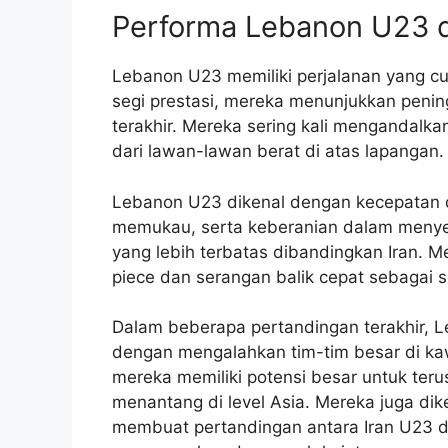
Performa Lebanon U23 
Lebanon U23 memiliki perjalanan yang cu
segi prestasi, mereka menunjukkan penin
terakhir. Mereka sering kali mengandalka
dari lawan-lawan berat di atas lapangan.
Lebanon U23 dikenal dengan kecepatan 
memukau, serta keberanian dalam menye
yang lebih terbatas dibandingkan Iran. 
piece dan serangan balik cepat sebagai 
Dalam beberapa pertandingan terakhir,
dengan mengalahkan tim-tim besar di k
mereka memiliki potensi besar untuk ter
menantang di level Asia. Mereka juga di
membuat pertandingan antara Iran U23 