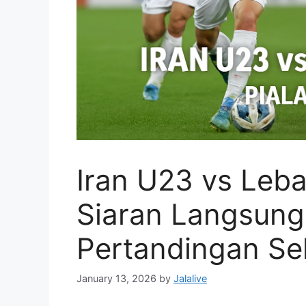
Iran U23 vs Leb
Siaran Langsung 
Pertandingan Se
January 13, 2026
by
Jalalive