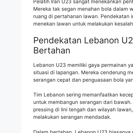
Pelatih Iran U23 sangat menekankan pent
Mereka tak segan menahan bola dalam w
ruang di pertahanan lawan. Pendekatan i
menekan lawan untuk melakukan kesalah
Pendekatan Lebanon U2
Bertahan
Lebanon U23 memiliki gaya permainan yan
situasi di lapangan. Mereka cenderung 
serangan cepat dan penguasaan bola yang 
Tim Lebanon sering memanfaatkan kecepat
untuk membangun serangan dari bawah. 
pressing di lini tengah dan wilayah law
melakukan serangan mendadak.
Dalam bertahan, Lebanon U23 biasanya m