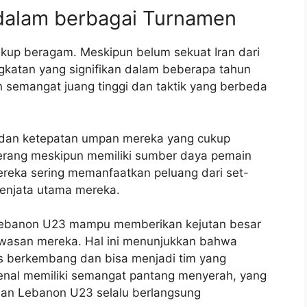
dalam berbagai Turnamen
kup beragam. Meskipun belum sekuat Iran dari
gkatan yang signifikan dalam beberapa tahun
n semangat juang tinggi dan taktik yang berbeda
dan ketepatan umpan mereka yang cukup
rang meskipun memiliki sumber daya pemain
Mereka sering memanfaatkan peluang dari set-
senjata utama mereka.
 Lebanon U23 mampu memberikan kejutan besar
awasan mereka. Hal ini menunjukkan bahwa
us berkembang dan bisa menjadi tim yang
kenal memiliki semangat pantang menyerah, yang
dan Lebanon U23 selalu berlangsung