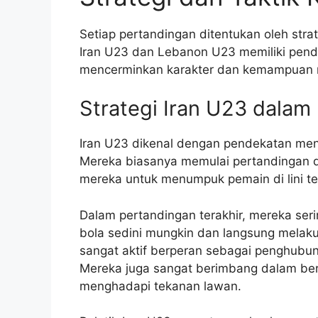
Setiap pertandingan ditentukan oleh strat
Iran U23 dan Lebanon U23 memiliki pend
mencerminkan karakter dan kemampuan 
Strategi Iran U23 dala
Iran U23 dikenal dengan pendekatan meny
Mereka biasanya memulai pertandingan 
mereka untuk menumpuk pemain di lini t
Dalam pertandingan terakhir, mereka ser
bola sedini mungkin dan langsung melak
sangat aktif berperan sebagai penghubun
Mereka juga sangat berimbang dalam ber
menghadapi tekanan lawan.