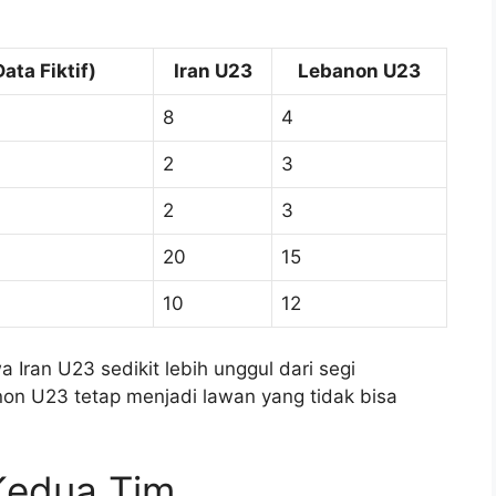
ata Fiktif)
Iran U23
Lebanon U23
8
4
2
3
2
3
20
15
10
12
 Iran U23 sedikit lebih unggul dari segi
on U23 tetap menjadi lawan yang tidak bisa
 Kedua Tim