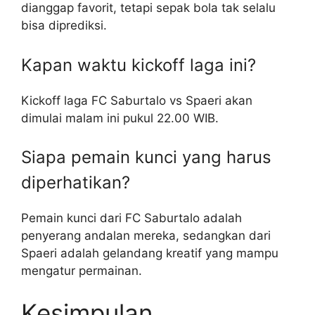
dianggap favorit, tetapi sepak bola tak selalu
bisa diprediksi.
Kapan waktu kickoff laga ini?
Kickoff laga FC Saburtalo vs Spaeri akan
dimulai malam ini pukul 22.00 WIB.
Siapa pemain kunci yang harus
diperhatikan?
Pemain kunci dari FC Saburtalo adalah
penyerang andalan mereka, sedangkan dari
Spaeri adalah gelandang kreatif yang mampu
mengatur permainan.
Kesimpulan