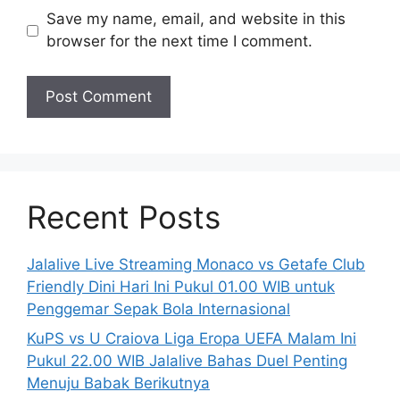
Save my name, email, and website in this
browser for the next time I comment.
Recent Posts
Jalalive Live Streaming Monaco vs Getafe Club
Friendly Dini Hari Ini Pukul 01.00 WIB untuk
Penggemar Sepak Bola Internasional
KuPS vs U Craiova Liga Eropa UEFA Malam Ini
Pukul 22.00 WIB Jalalive Bahas Duel Penting
Menuju Babak Berikutnya