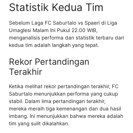
Statistik Kedua Tim
Sebelum Laga FC Saburtalo vs Spaeri di Liga
Umaglesi Malam Ini Pukul 22.00 WIB,
menganalisis performa dan statistik terbaru dari
kedua tim adalah langkah yang tepat.
Rekor Pertandingan
Terakhir
Ketika melihat rekor pertandingan terakhir, FC
Saburtalo menunjukkan performa yang cukup
stabil. Dalam lima pertandingan terakhir,
mereka meraih tiga kemenangan dan dua hasil
imbang. Ini menunjukkan bahwa mereka adalah
tim yang sulit dikalahkan.