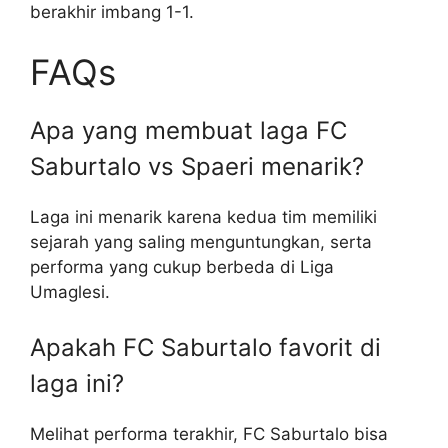
berakhir imbang 1-1.
FAQs
Apa yang membuat laga FC
Saburtalo vs Spaeri menarik?
Laga ini menarik karena kedua tim memiliki
sejarah yang saling menguntungkan, serta
performa yang cukup berbeda di Liga
Umaglesi.
Apakah FC Saburtalo favorit di
laga ini?
Melihat performa terakhir, FC Saburtalo bisa