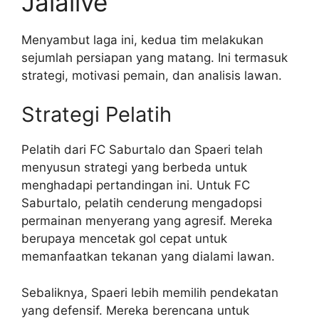
Jalalive
Menyambut laga ini, kedua tim melakukan
sejumlah persiapan yang matang. Ini termasuk
strategi, motivasi pemain, dan analisis lawan.
Strategi Pelatih
Pelatih dari FC Saburtalo dan Spaeri telah
menyusun strategi yang berbeda untuk
menghadapi pertandingan ini. Untuk FC
Saburtalo, pelatih cenderung mengadopsi
permainan menyerang yang agresif. Mereka
berupaya mencetak gol cepat untuk
memanfaatkan tekanan yang dialami lawan.
Sebaliknya, Spaeri lebih memilih pendekatan
yang defensif. Mereka berencana untuk