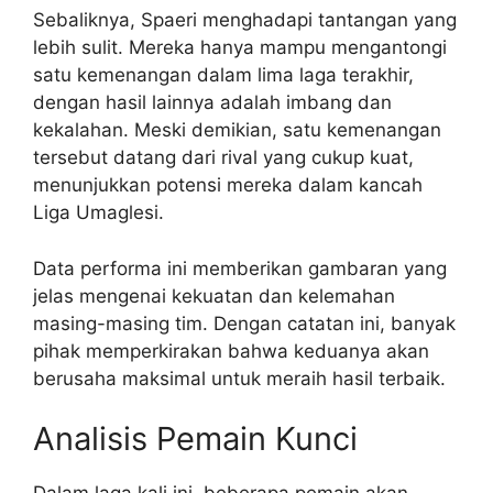
Sebaliknya, Spaeri menghadapi tantangan yang
lebih sulit. Mereka hanya mampu mengantongi
satu kemenangan dalam lima laga terakhir,
dengan hasil lainnya adalah imbang dan
kekalahan. Meski demikian, satu kemenangan
tersebut datang dari rival yang cukup kuat,
menunjukkan potensi mereka dalam kancah
Liga Umaglesi.
Data performa ini memberikan gambaran yang
jelas mengenai kekuatan dan kelemahan
masing-masing tim. Dengan catatan ini, banyak
pihak memperkirakan bahwa keduanya akan
berusaha maksimal untuk meraih hasil terbaik.
Analisis Pemain Kunci