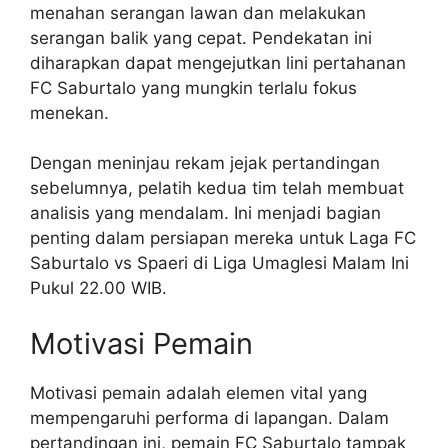
menahan serangan lawan dan melakukan
serangan balik yang cepat. Pendekatan ini
diharapkan dapat mengejutkan lini pertahanan
FC Saburtalo yang mungkin terlalu fokus
menekan.
Dengan meninjau rekam jejak pertandingan
sebelumnya, pelatih kedua tim telah membuat
analisis yang mendalam. Ini menjadi bagian
penting dalam persiapan mereka untuk Laga FC
Saburtalo vs Spaeri di Liga Umaglesi Malam Ini
Pukul 22.00 WIB.
Motivasi Pemain
Motivasi pemain adalah elemen vital yang
mempengaruhi performa di lapangan. Dalam
pertandingan ini, pemain FC Saburtalo tampak