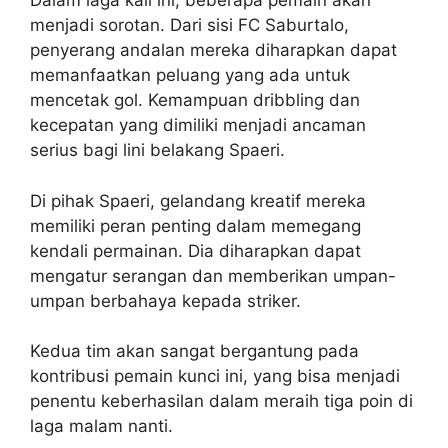
Dalam laga kali ini, beberapa pemain akan
menjadi sorotan. Dari sisi FC Saburtalo,
penyerang andalan mereka diharapkan dapat
memanfaatkan peluang yang ada untuk
mencetak gol. Kemampuan dribbling dan
kecepatan yang dimiliki menjadi ancaman
serius bagi lini belakang Spaeri.
Di pihak Spaeri, gelandang kreatif mereka
memiliki peran penting dalam memegang
kendali permainan. Dia diharapkan dapat
mengatur serangan dan memberikan umpan-
umpan berbahaya kepada striker.
Kedua tim akan sangat bergantung pada
kontribusi pemain kunci ini, yang bisa menjadi
penentu keberhasilan dalam meraih tiga poin di
laga malam nanti.