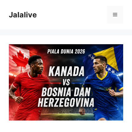
Skip
to
Jalalive
Menu
content