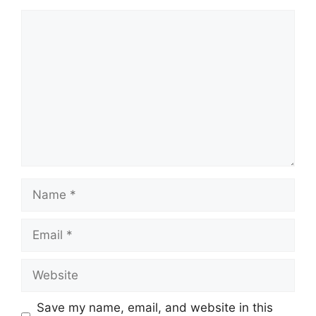
Comment
Name
Email
Website
Save my name, email, and website in this