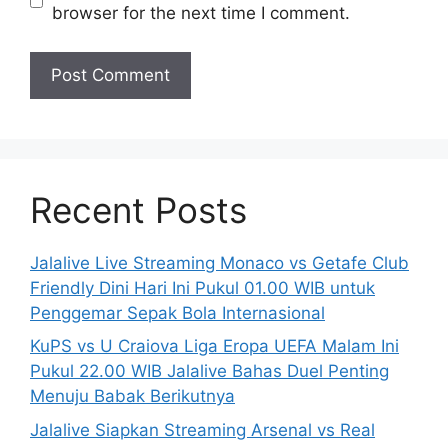
browser for the next time I comment.
Recent Posts
Jalalive Live Streaming Monaco vs Getafe Club
Friendly Dini Hari Ini Pukul 01.00 WIB untuk
Penggemar Sepak Bola Internasional
KuPS vs U Craiova Liga Eropa UEFA Malam Ini
Pukul 22.00 WIB Jalalive Bahas Duel Penting
Menuju Babak Berikutnya
Jalalive Siapkan Streaming Arsenal vs Real