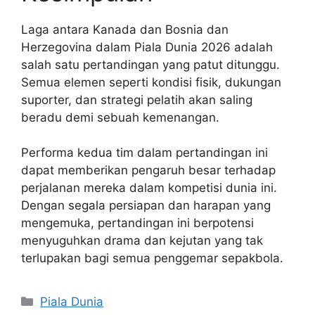
Laga antara Kanada dan Bosnia dan
Herzegovina dalam Piala Dunia 2026 adalah
salah satu pertandingan yang patut ditunggu.
Semua elemen seperti kondisi fisik, dukungan
suporter, dan strategi pelatih akan saling
beradu demi sebuah kemenangan.
Performa kedua tim dalam pertandingan ini
dapat memberikan pengaruh besar terhadap
perjalanan mereka dalam kompetisi dunia ini.
Dengan segala persiapan dan harapan yang
mengemuka, pertandingan ini berpotensi
menyuguhkan drama dan kejutan yang tak
terlupakan bagi semua penggemar sepakbola.
Categories
Piala Dunia