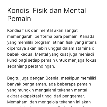
Kondisi Fisik dan Mental
Pemain
Kondisi fisik dan mental akan sangat
memengaruhi performa para pemain. Kanada
yang memiliki program latihan fisik yang intens
dipercaya akan lebih unggul dalam stamina di
babak kedua. Mental yang kuat juga menjadi
kunci bagi setiap pemain untuk menjaga fokus
sepanjang pertandingan.
Begitu juga dengan Bosnia, meskipun memiliki
banyak pengalaman, ada beberapa pemain
yang mungkin mengalami tekanan mental
akibat ekspektasi tinggi dari penggemar.
Memahami dan mengelola tekanan ini akan