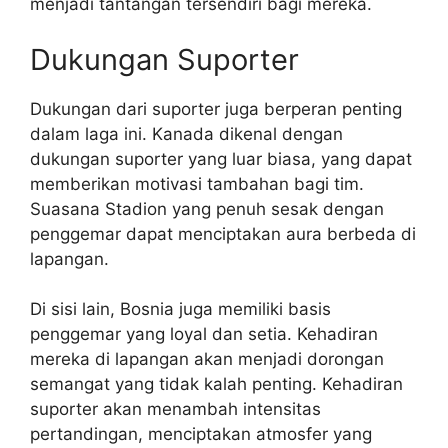
menjadi tantangan tersendiri bagi mereka.
Dukungan Suporter
Dukungan dari suporter juga berperan penting
dalam laga ini. Kanada dikenal dengan
dukungan suporter yang luar biasa, yang dapat
memberikan motivasi tambahan bagi tim.
Suasana Stadion yang penuh sesak dengan
penggemar dapat menciptakan aura berbeda di
lapangan.
Di sisi lain, Bosnia juga memiliki basis
penggemar yang loyal dan setia. Kehadiran
mereka di lapangan akan menjadi dorongan
semangat yang tidak kalah penting. Kehadiran
suporter akan menambah intensitas
pertandingan, menciptakan atmosfer yang