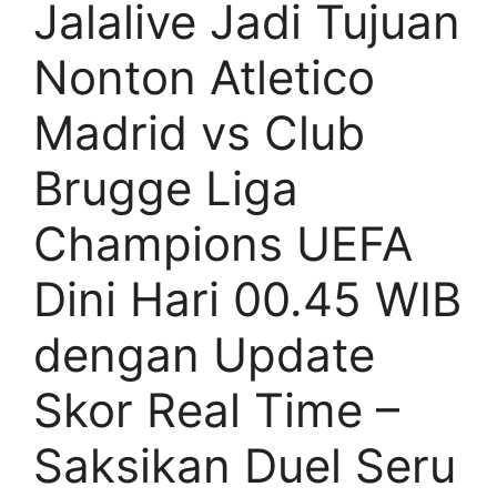
Jalalive Jadi Tujuan
Nonton Atletico
Madrid vs Club
Brugge Liga
Champions UEFA
Dini Hari 00.45 WIB
dengan Update
Skor Real Time –
Saksikan Duel Seru