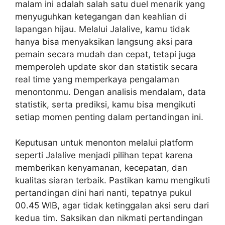
malam ini adalah salah satu duel menarik yang
menyuguhkan ketegangan dan keahlian di
lapangan hijau. Melalui Jalalive, kamu tidak
hanya bisa menyaksikan langsung aksi para
pemain secara mudah dan cepat, tetapi juga
memperoleh update skor dan statistik secara
real time yang memperkaya pengalaman
menontonmu. Dengan analisis mendalam, data
statistik, serta prediksi, kamu bisa mengikuti
setiap momen penting dalam pertandingan ini.
Keputusan untuk menonton melalui platform
seperti Jalalive menjadi pilihan tepat karena
memberikan kenyamanan, kecepatan, dan
kualitas siaran terbaik. Pastikan kamu mengikuti
pertandingan dini hari nanti, tepatnya pukul
00.45 WIB, agar tidak ketinggalan aksi seru dari
kedua tim. Saksikan dan nikmati pertandingan