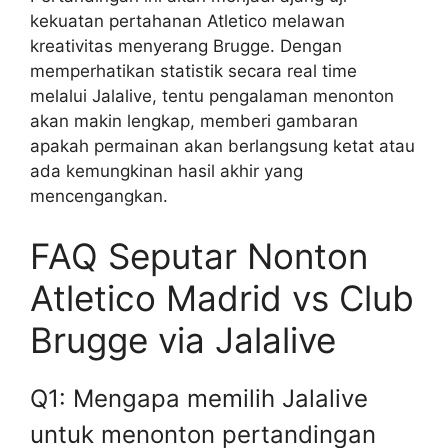
kekuatan pertahanan Atletico melawan
kreativitas menyerang Brugge. Dengan
memperhatikan statistik secara real time
melalui Jalalive, tentu pengalaman menonton
akan makin lengkap, memberi gambaran
apakah permainan akan berlangsung ketat atau
ada kemungkinan hasil akhir yang
mencengangkan.
FAQ Seputar Nonton
Atletico Madrid vs Club
Brugge via Jalalive
Q1: Mengapa memilih Jalalive
untuk menonton pertandingan