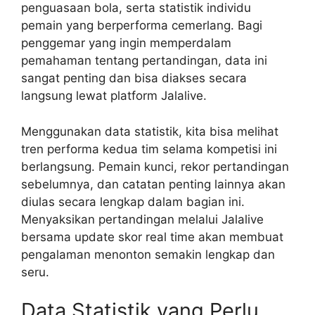
penguasaan bola, serta statistik individu
pemain yang berperforma cemerlang. Bagi
penggemar yang ingin memperdalam
pemahaman tentang pertandingan, data ini
sangat penting dan bisa diakses secara
langsung lewat platform Jalalive.
Menggunakan data statistik, kita bisa melihat
tren performa kedua tim selama kompetisi ini
berlangsung. Pemain kunci, rekor pertandingan
sebelumnya, dan catatan penting lainnya akan
diulas secara lengkap dalam bagian ini.
Menyaksikan pertandingan melalui Jalalive
bersama update skor real time akan membuat
pengalaman menonton semakin lengkap dan
seru.
Data Statistik yang Perlu