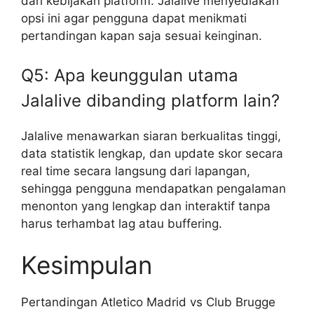
dari kebijakan platform. Jalalive menyediakan
opsi ini agar pengguna dapat menikmati
pertandingan kapan saja sesuai keinginan.
Q5: Apa keunggulan utama
Jalalive dibanding platform lain?
Jalalive menawarkan siaran berkualitas tinggi,
data statistik lengkap, dan update skor secara
real time secara langsung dari lapangan,
sehingga pengguna mendapatkan pengalaman
menonton yang lengkap dan interaktif tanpa
harus terhambat lag atau buffering.
Kesimpulan
Pertandingan Atletico Madrid vs Club Brugge