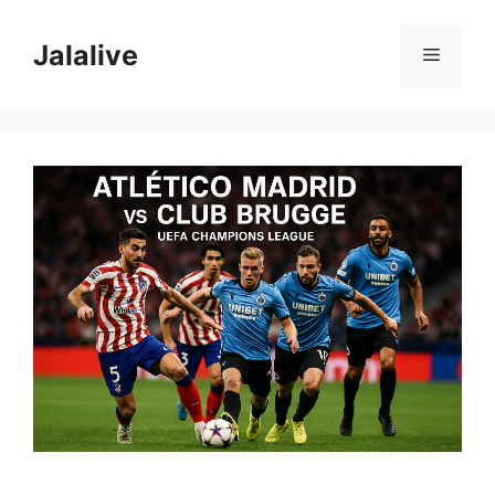
Skip
to
Jalalive
Menu
content