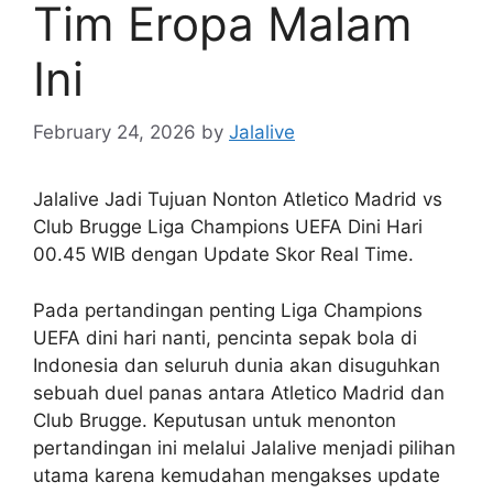
Tim Eropa Malam
Ini
February 24, 2026
by
Jalalive
Jalalive Jadi Tujuan Nonton Atletico Madrid vs
Club Brugge Liga Champions UEFA Dini Hari
00.45 WIB dengan Update Skor Real Time.
Pada pertandingan penting Liga Champions
UEFA dini hari nanti, pencinta sepak bola di
Indonesia dan seluruh dunia akan disuguhkan
sebuah duel panas antara Atletico Madrid dan
Club Brugge. Keputusan untuk menonton
pertandingan ini melalui Jalalive menjadi pilihan
utama karena kemudahan mengakses update