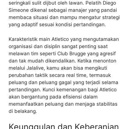
seringkali sulit dijbut oleh lawan. Pelatih Diego
Simeone dikenal sebagai manajer yang pandai
membaca situasi dan mampu mengatur strategi
yang adaptif sesuai kondisi pertandingan.
Karakteristik main Atletico yang mengutamakan
organisasi dan disiplin sangat penting saat
melawan tim seperti Club Brugge yang agresif
dan tak mudah dikendalikan. Ketika menonton
melalui Jalalive, kamu akan bisa mengikuti
perubahan taktik secara real time, termasuk
peluang dan peluang gagal yang terjadi selama
pertandingan. Kunci kemenangan bagi Atletico
akan bergantung pada efisiensi dalam
memanfaatkan peluang dan menjaga stabilitas
di belakang.
Keunggulan dan Keberanian