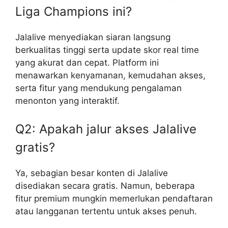
Liga Champions ini?
Jalalive menyediakan siaran langsung
berkualitas tinggi serta update skor real time
yang akurat dan cepat. Platform ini
menawarkan kenyamanan, kemudahan akses,
serta fitur yang mendukung pengalaman
menonton yang interaktif.
Q2: Apakah jalur akses Jalalive
gratis?
Ya, sebagian besar konten di Jalalive
disediakan secara gratis. Namun, beberapa
fitur premium mungkin memerlukan pendaftaran
atau langganan tertentu untuk akses penuh.