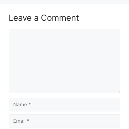
Leave a Comment
Comment
Name
Email