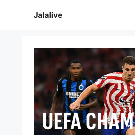
Skip
to
Jalalive
content