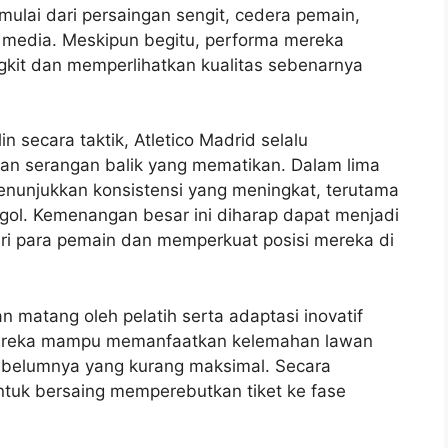
lai dari persaingan sengit, cedera pemain,
 media. Meskipun begitu, performa mereka
t dan memperlihatkan kualitas sebenarnya
in secara taktik, Atletico Madrid selalu
n serangan balik yang mematikan. Dalam lima
menunjukkan konsistensi yang meningkat, terutama
 gol. Kemenangan besar ini diharap dapat menjadi
i para pemain dan memperkuat posisi mereka di
an matang oleh pelatih serta adaptasi inovatif
 Mereka mampu memanfaatkan kelemahan lawan
sebelumnya yang kurang maksimal. Secara
 untuk bersaing memperebutkan tiket ke fase