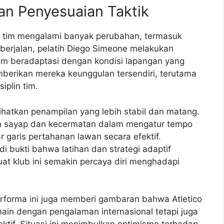
an Penyesuaian Taktik
 tim mengalami banyak perubahan, termasuk
i berjalan, pelatih Diego Simeone melakukan
im beradaptasi dengan kondisi lapangan yang
berikan mereka keunggulan tersendiri, terutama
iplin tim.
hatkan penampilan yang lebih stabil dan matang.
 sayap dan kecermatan dalam mengatur tempo
aris pertahanan lawan secara efektif.
 bukti bahwa latihan dan strategi adaptif
t klub ini semakin percaya diri menghadapi
performa ini juga memberi gambaran bahwa Atletico
in dengan pengalaman internasional tetapi juga