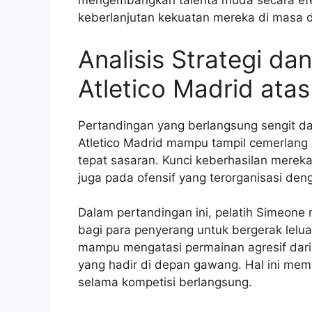
mengembangkan talenta muda secara efekt
keberlanjutan kekuatan mereka di masa de
Analisis Strategi d
Atletico Madrid ata
Pertandingan yang berlangsung sengit d
Atletico Madrid mampu tampil cemerlang 
tepat sasaran. Kunci keberhasilan mereka
juga pada ofensif yang terorganisasi den
Dalam pertandingan ini, pelatih Simeon
bagi para penyerang untuk bergerak lelu
mampu mengatasi permainan agresif dari
yang hadir di depan gawang. Hal ini mem
selama kompetisi berlangsung.