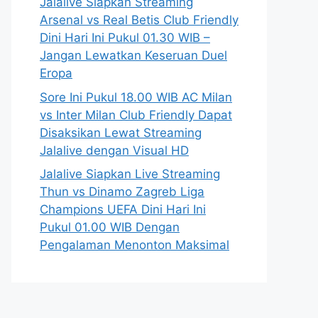
Jalalive Siapkan Streaming
Arsenal vs Real Betis Club Friendly
Dini Hari Ini Pukul 01.30 WIB –
Jangan Lewatkan Keseruan Duel
Eropa
Sore Ini Pukul 18.00 WIB AC Milan
vs Inter Milan Club Friendly Dapat
Disaksikan Lewat Streaming
Jalalive dengan Visual HD
Jalalive Siapkan Live Streaming
Thun vs Dinamo Zagreb Liga
Champions UEFA Dini Hari Ini
Pukul 01.00 WIB Dengan
Pengalaman Menonton Maksimal