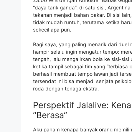
23.00 WIB dengan Atmosfer Babak Gugur
“daya tarik ganda”: di satu sisi, Argent
tekanan menjadi bahan bakar. Di sisi lai
tidak mudah runtuh, terutama ketika ha
sekecil apa pun.
Bagi saya, yang paling menarik dari duel
hampir selalu ingin mengatur tempo: me
tengah, lalu mengalirkan bola ke sisi-s
ketika tampil sebagai tim yang “terbiasa
berhasil membuat tempo lawan jadi terse
tersendat ini bisa menjadi senjata psiko
roda dengan tenaga ekstra.
Perspektif Jalalive: Ken
“Berasa”
Aku paham kenapa banyak orang memilih s