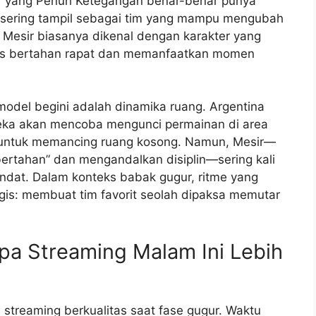
 yang Penuh Ketegangan benar-benar punya
ina sering tampil sebagai tim yang mampu mengubah
n, Mesir biasanya dikenal dengan karakter yang
rus bertahan rapat dan memanfaatkan momen
 model begini adalah dinamika ruang. Argentina
reka akan mencoba mengunci permainan di area
isi untuk memancing ruang kosong. Namun, Mesir—
 bertahan” dan mengandalkan disiplin—sering kali
ndat. Dalam konteks babak gugur, ritme yang
logis: membuat tim favorit seolah dipaksa memutar
apa Streaming Malam Ini Lebih
treaming berkualitas saat fase gugur. Waktu