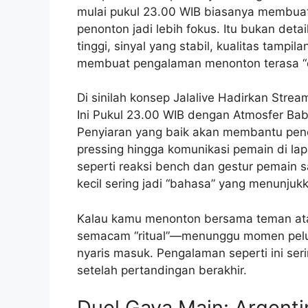
mulai pukul 23.00 WIB biasanya membuat
penonton jadi lebih fokus. Itu bukan deta
tinggi, sinyal yang stabil, kualitas tampi
membuat pengalaman menonton terasa “d
Di sinilah konsep Jalalive Hadirkan Stre
Ini Pukul 23.00 WIB dengan Atmosfer Bab
Penyiaran yang baik akan membantu peno
pressing hingga komunikasi pemain di la
seperti reaksi bench dan gestur pemain sa
kecil sering jadi “bahasa” yang menunj
Kalau kamu menonton bersama teman atau
semacam “ritual”—menunggu momen peluan
nyaris masuk. Pengalaman seperti ini ser
setelah pertandingan berakhir.
Duel Gaya Main: Argent