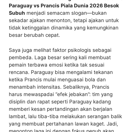
Paraguay vs Prancis Piala Dunia 2026 Besok
Subuh
menjadi semacam slogan—bukan
sekadar ajakan menonton, tetapi ajakan untuk
tidak ketinggalan dinamika yang kemungkinan
besar berubah cepat.
Saya juga melihat faktor psikologis sebagai
pembeda. Laga besar sering kali membuat
pemain terbawa emosi ketika tak sesuai
rencana. Paraguay bisa mengalami tekanan
ketika Prancis mulai menguasai bola dan
menambah intensitas. Sebaliknya, Prancis
harus mewaspadai “efek jebakan”: tim yang
disiplin dan rapat seperti Paraguay kadang
memberi kesan pertandingan akan berjalan
lambat, lalu tiba-tiba melakukan serangan balik
yang membuat pertahanan lawan kaget. Jadi,
menonton laga ini dengan fokus penuh akan