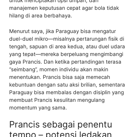
untuk menciptakan opsi umpan, dan
manajemen keputusan cepat agar bola tidak
hilang di area berbahaya.
Menurut saya, jika Paraguay bisa mengatur
duel-duel mikro—misalnya pertarungan fisik di
tengah, sapuan di area kedua, atau duel udara
yang tepat—mereka berpeluang mengimbangi
gaya Prancis. Dan ketika pertandingan terasa
“seimbang”, momen individu akan makin
menentukan. Prancis bisa saja memecah
kebuntuan dengan satu aksi brilian, sementara
Paraguay bisa membalas dengan disiplin yang
membuat Prancis kesulitan mengulang
momentum yang sama.
Prancis sebagai penentu
tempo – potensi ledakan