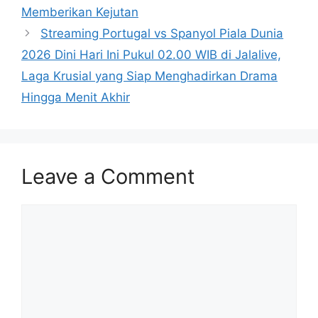
Memberikan Kejutan
Streaming Portugal vs Spanyol Piala Dunia
2026 Dini Hari Ini Pukul 02.00 WIB di Jalalive,
Laga Krusial yang Siap Menghadirkan Drama
Hingga Menit Akhir
Leave a Comment
Comment