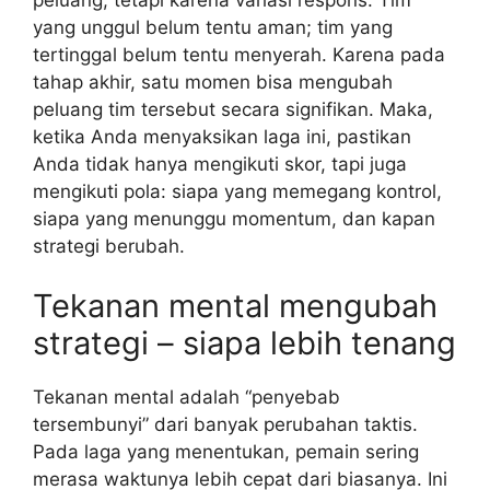
yang unggul belum tentu aman; tim yang
tertinggal belum tentu menyerah. Karena pada
tahap akhir, satu momen bisa mengubah
peluang tim tersebut secara signifikan. Maka,
ketika Anda menyaksikan laga ini, pastikan
Anda tidak hanya mengikuti skor, tapi juga
mengikuti pola: siapa yang memegang kontrol,
siapa yang menunggu momentum, dan kapan
strategi berubah.
Tekanan mental mengubah
strategi – siapa lebih tenang
Tekanan mental adalah “penyebab
tersembunyi” dari banyak perubahan taktis.
Pada laga yang menentukan, pemain sering
merasa waktunya lebih cepat dari biasanya. Ini