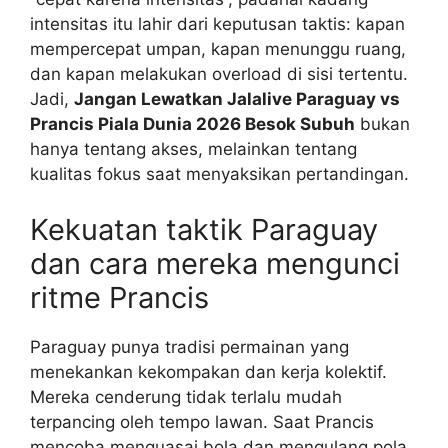
intensitas itu lahir dari keputusan taktis: kapan
mempercepat umpan, kapan menunggu ruang,
dan kapan melakukan overload di sisi tertentu.
Jadi,
Jangan Lewatkan Jalalive Paraguay vs
Prancis Piala Dunia 2026 Besok Subuh
bukan
hanya tentang akses, melainkan tentang
kualitas fokus saat menyaksikan pertandingan.
Kekuatan taktik Paraguay
dan cara mereka mengunci
ritme Prancis
Paraguay punya tradisi permainan yang
menekankan kekompakan dan kerja kolektif.
Mereka cenderung tidak terlalu mudah
terpancing oleh tempo lawan. Saat Prancis
mencoba menguasai bola dan mengulang pola