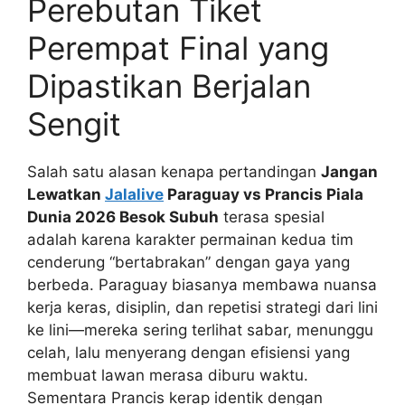
Perebutan Tiket
Perempat Final yang
Dipastikan Berjalan
Sengit
Salah satu alasan kenapa pertandingan
Jangan
Lewatkan
Jalalive
Paraguay vs Prancis Piala
Dunia 2026 Besok Subuh
terasa spesial
adalah karena karakter permainan kedua tim
cenderung “bertabrakan” dengan gaya yang
berbeda. Paraguay biasanya membawa nuansa
kerja keras, disiplin, dan repetisi strategi dari lini
ke lini—mereka sering terlihat sabar, menunggu
celah, lalu menyerang dengan efisiensi yang
membuat lawan merasa diburu waktu.
Sementara Prancis kerap identik dengan