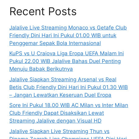
Recent Posts
Jalalive Live Streaming Monaco vs Getafe Club
Friendly Dini Hari Ini Pukul 01.00 WIB untuk
Penggemar Sepak Bola Internasional
KuPS vs U Craiova Liga Eropa UEFA Malam Ini
Pukul 22.00 WIB Jalalive Bahas Duel Penting
Menuju Babak Berikutnya
Jalalive Siapkan Streaming Arsenal vs Real
Betis Club Friendly Dini Hari Ini Pukul 01.30 WIB
– Jangan Lewatkan Keseruan Duel Eropa
Sore Ini Pukul 18.00 WIB AC Milan vs Inter Milan
Club Friendly Dapat Disaksikan Lewat
Streaming Jalalive dengan Visual HD
Jalalive Siapkan Live Streaming Thun vs
Dinamo Zagreb Liga Champions UEFA Dini Hari