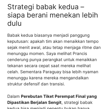
Strategi babak kedua –
siapa berani menekan lebih
dulu
Babak kedua biasanya menjadi panggung
keputusan: apakah tim akan menaikkan tempo
sejak menit awal, atau tetap menjaga ritme dan
menunggu momen. Saya melihat Prancis
cenderung punya perangkat untuk menaikkan
tekanan secara cepat saat mereka melihat
celah. Sementara Paraguay bisa lebih nyaman
menunggu karena mereka mengandalkan
struktur defensif dan transisi.
Dalam
Perebutan Tiket Perempat Final yang
Dipastikan Berjalan Sengit
, strategi babak
kedua bisa menjadi penentu bukan hanya