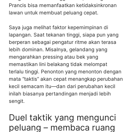
Prancis bisa memanfaatkan ketidaksinkronan
lawan untuk membuat peluang cepat.
Saya juga melihat faktor kepemimpinan di
lapangan. Saat tekanan tinggi, siapa pun yang
berperan sebagai pengatur ritme akan terasa
lebih dominan. Misalnya, gelandang yang
mengarahkan pressing atau bek yang
memastikan lini belakang tidak melompat
terlalu tinggi. Penonton yang menonton dengan
mata “taktis” akan cepat menangkap perubahan
kecil semacam itu—dan dari perubahan kecil
inilah biasanya pertandingan menjadi lebih
sengit.
Duel taktik yang mengunci
peluang – membaca ruang