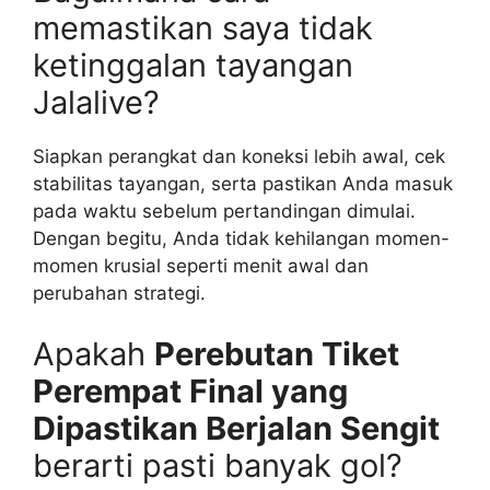
memastikan saya tidak
ketinggalan tayangan
Jalalive?
Siapkan perangkat dan koneksi lebih awal, cek
stabilitas tayangan, serta pastikan Anda masuk
pada waktu sebelum pertandingan dimulai.
Dengan begitu, Anda tidak kehilangan momen-
momen krusial seperti menit awal dan
perubahan strategi.
Apakah
Perebutan Tiket
Perempat Final yang
Dipastikan Berjalan Sengit
berarti pasti banyak gol?