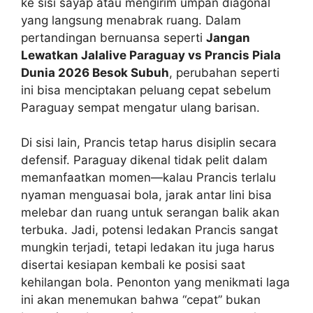
ke sisi sayap atau mengirim umpan diagonal
yang langsung menabrak ruang. Dalam
pertandingan bernuansa seperti
Jangan
Lewatkan Jalalive Paraguay vs Prancis Piala
Dunia 2026 Besok Subuh
, perubahan seperti
ini bisa menciptakan peluang cepat sebelum
Paraguay sempat mengatur ulang barisan.
Di sisi lain, Prancis tetap harus disiplin secara
defensif. Paraguay dikenal tidak pelit dalam
memanfaatkan momen—kalau Prancis terlalu
nyaman menguasai bola, jarak antar lini bisa
melebar dan ruang untuk serangan balik akan
terbuka. Jadi, potensi ledakan Prancis sangat
mungkin terjadi, tetapi ledakan itu juga harus
disertai kesiapan kembali ke posisi saat
kehilangan bola. Penonton yang menikmati laga
ini akan menemukan bahwa “cepat” bukan