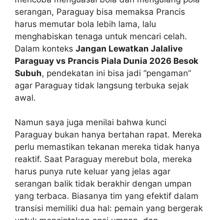
serangan, Paraguay bisa memaksa Prancis
harus memutar bola lebih lama, lalu
menghabiskan tenaga untuk mencari celah.
Dalam konteks
Jangan Lewatkan Jalalive
Paraguay vs Prancis Piala Dunia 2026 Besok
Subuh
, pendekatan ini bisa jadi “pengaman”
agar Paraguay tidak langsung terbuka sejak
awal.
Namun saya juga menilai bahwa kunci
Paraguay bukan hanya bertahan rapat. Mereka
perlu memastikan tekanan mereka tidak hanya
reaktif. Saat Paraguay merebut bola, mereka
harus punya rute keluar yang jelas agar
serangan balik tidak berakhir dengan umpan
yang terbaca. Biasanya tim yang efektif dalam
transisi memiliki dua hal: pemain yang bergerak