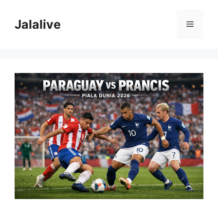
Skip
to
Jalalive
Menu
content