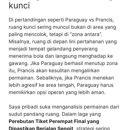
kunci
Di pertandingan seperti Paraguay vs Prancis,
ruang kunci sering muncul bukan di area yang
paling mencolok, tetapi di “zona antara”.
Misalnya, ruang di depan lini pertahanan yang
menjadi tempat gelandang penyerang
menerima bola dan langsung menghadap ke
gawang. Jika Paraguay berhasil menutup zona
itu, Prancis akan kesulitan mengalirkan
permainan. Sebaliknya, jika Prancis menekan
lebih agresif ke area tengah, Paraguay harus
memikirkan opsi operan yang lebih aman.
Saya pribadi suka menganalisis permainan dari
sudut pandang ruang. Dalam laga yang
Perebutan Tiket Perempat Final yang
Dipastikan Berjalan Sengit
, strategi sering