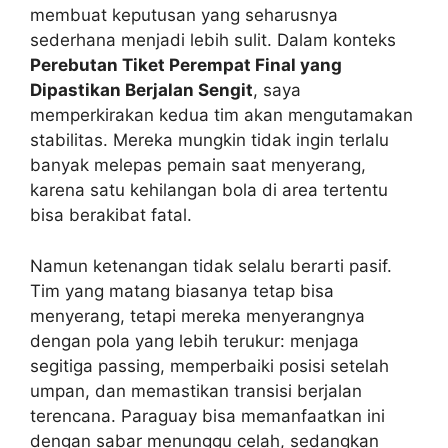
membuat keputusan yang seharusnya
sederhana menjadi lebih sulit. Dalam konteks
Perebutan Tiket Perempat Final yang
Dipastikan Berjalan Sengit
, saya
memperkirakan kedua tim akan mengutamakan
stabilitas. Mereka mungkin tidak ingin terlalu
banyak melepas pemain saat menyerang,
karena satu kehilangan bola di area tertentu
bisa berakibat fatal.
Namun ketenangan tidak selalu berarti pasif.
Tim yang matang biasanya tetap bisa
menyerang, tetapi mereka menyerangnya
dengan pola yang lebih terukur: menjaga
segitiga passing, memperbaiki posisi setelah
umpan, dan memastikan transisi berjalan
terencana. Paraguay bisa memanfaatkan ini
dengan sabar menunggu celah, sedangkan