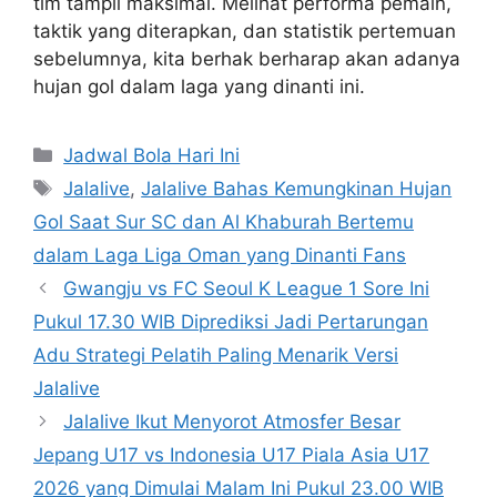
tim tampil maksimal. Melihat performa pemain,
taktik yang diterapkan, dan statistik pertemuan
sebelumnya, kita berhak berharap akan adanya
hujan gol dalam laga yang dinanti ini.
Categories
Jadwal Bola Hari Ini
Tags
Jalalive
,
Jalalive Bahas Kemungkinan Hujan
Gol Saat Sur SC dan Al Khaburah Bertemu
dalam Laga Liga Oman yang Dinanti Fans
Gwangju vs FC Seoul K League 1 Sore Ini
Pukul 17.30 WIB Diprediksi Jadi Pertarungan
Adu Strategi Pelatih Paling Menarik Versi
Jalalive
Jalalive Ikut Menyorot Atmosfer Besar
Jepang U17 vs Indonesia U17 Piala Asia U17
2026 yang Dimulai Malam Ini Pukul 23.00 WIB