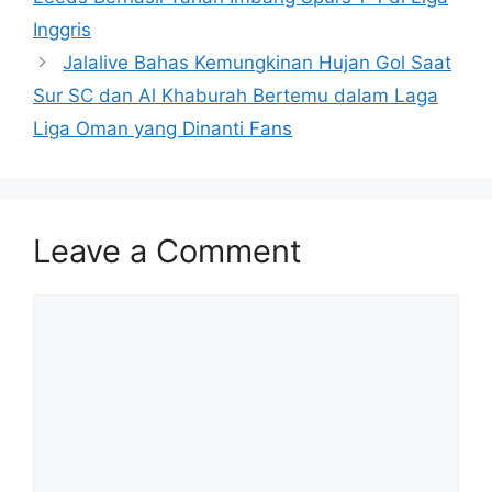
Inggris
Jalalive Bahas Kemungkinan Hujan Gol Saat
Sur SC dan Al Khaburah Bertemu dalam Laga
Liga Oman yang Dinanti Fans
Leave a Comment
Comment