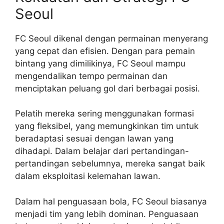
Seoul
FC Seoul dikenal dengan permainan menyerang
yang cepat dan efisien. Dengan para pemain
bintang yang dimilikinya, FC Seoul mampu
mengendalikan tempo permainan dan
menciptakan peluang gol dari berbagai posisi.
Pelatih mereka sering menggunakan formasi
yang fleksibel, yang memungkinkan tim untuk
beradaptasi sesuai dengan lawan yang
dihadapi. Dalam belajar dari pertandingan-
pertandingan sebelumnya, mereka sangat baik
dalam eksploitasi kelemahan lawan.
Dalam hal penguasaan bola, FC Seoul biasanya
menjadi tim yang lebih dominan. Penguasaan