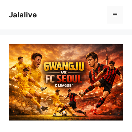
Skip
to
Jalalive
Menu
content