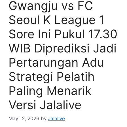
Gwangju vs FC
Seoul K League 1
Sore Ini Pukul 17.30
WIB Diprediksi Jadi
Pertarungan Adu
Strategi Pelatih
Paling Menarik
Versi Jalalive
May 12, 2026
by
Jalalive