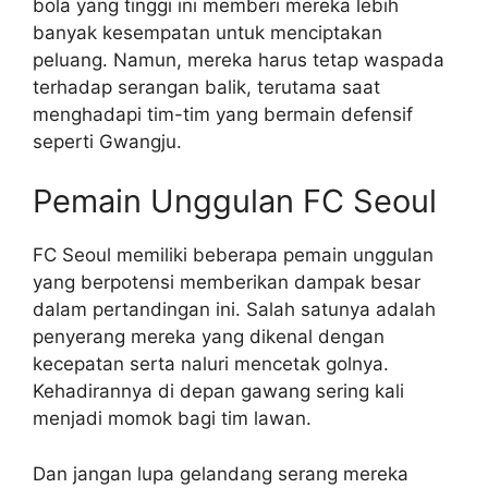
bola yang tinggi ini memberi mereka lebih
banyak kesempatan untuk menciptakan
peluang. Namun, mereka harus tetap waspada
terhadap serangan balik, terutama saat
menghadapi tim-tim yang bermain defensif
seperti Gwangju.
Pemain Unggulan FC Seoul
FC Seoul memiliki beberapa pemain unggulan
yang berpotensi memberikan dampak besar
dalam pertandingan ini. Salah satunya adalah
penyerang mereka yang dikenal dengan
kecepatan serta naluri mencetak golnya.
Kehadirannya di depan gawang sering kali
menjadi momok bagi tim lawan.
Dan jangan lupa gelandang serang mereka