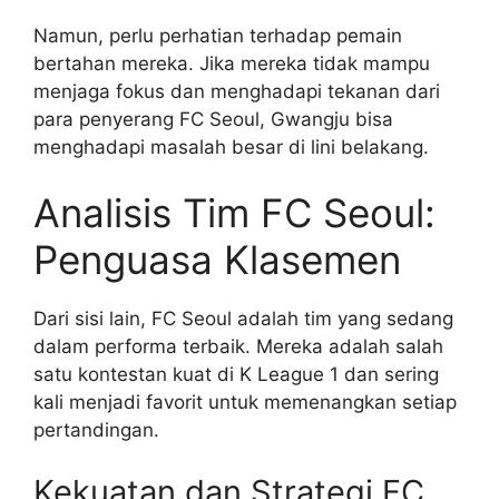
Namun, perlu perhatian terhadap pemain
bertahan mereka. Jika mereka tidak mampu
menjaga fokus dan menghadapi tekanan dari
para penyerang FC Seoul, Gwangju bisa
menghadapi masalah besar di lini belakang.
Analisis Tim FC Seoul:
Penguasa Klasemen
Dari sisi lain, FC Seoul adalah tim yang sedang
dalam performa terbaik. Mereka adalah salah
satu kontestan kuat di K League 1 dan sering
kali menjadi favorit untuk memenangkan setiap
pertandingan.
Kekuatan dan Strategi FC