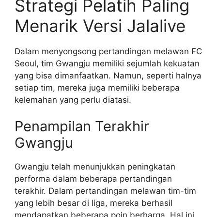
Strategi Pelatih Paling
Menarik Versi Jalalive
Dalam menyongsong pertandingan melawan FC
Seoul, tim Gwangju memiliki sejumlah kekuatan
yang bisa dimanfaatkan. Namun, seperti halnya
setiap tim, mereka juga memiliki beberapa
kelemahan yang perlu diatasi.
Penampilan Terakhir
Gwangju
Gwangju telah menunjukkan peningkatan
performa dalam beberapa pertandingan
terakhir. Dalam pertandingan melawan tim-tim
yang lebih besar di liga, mereka berhasil
mendapatkan beberapa poin berharga. Hal ini