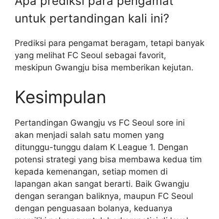
Apa prediksi para pengamat
untuk pertandingan kali ini?
Prediksi para pengamat beragam, tetapi banyak
yang melihat FC Seoul sebagai favorit,
meskipun Gwangju bisa memberikan kejutan.
Kesimpulan
Pertandingan Gwangju vs FC Seoul sore ini
akan menjadi salah satu momen yang
ditunggu-tunggu dalam K League 1. Dengan
potensi strategi yang bisa membawa kedua tim
kepada kemenangan, setiap momen di
lapangan akan sangat berarti. Baik Gwangju
dengan serangan baliknya, maupun FC Seoul
dengan penguasaan bolanya, keduanya