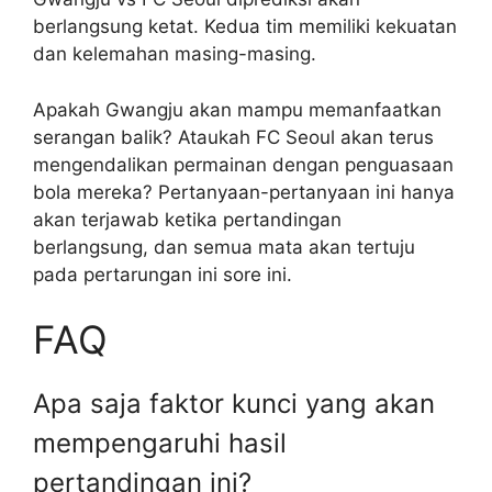
berlangsung ketat. Kedua tim memiliki kekuatan
dan kelemahan masing-masing.
Apakah Gwangju akan mampu memanfaatkan
serangan balik? Ataukah FC Seoul akan terus
mengendalikan permainan dengan penguasaan
bola mereka? Pertanyaan-pertanyaan ini hanya
akan terjawab ketika pertandingan
berlangsung, dan semua mata akan tertuju
pada pertarungan ini sore ini.
FAQ
Apa saja faktor kunci yang akan
mempengaruhi hasil
pertandingan ini?