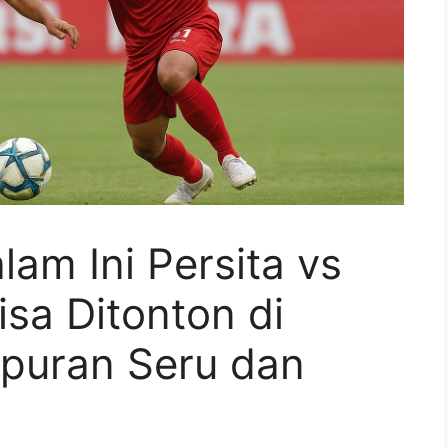
lam Ini Persita vs
sa Ditonton di
mpuran Seru dan