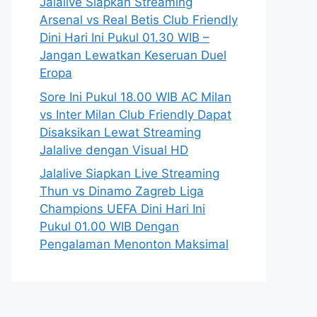
Jalalive Siapkan Streaming
Arsenal vs Real Betis Club Friendly
Dini Hari Ini Pukul 01.30 WIB –
Jangan Lewatkan Keseruan Duel
Eropa
Sore Ini Pukul 18.00 WIB AC Milan
vs Inter Milan Club Friendly Dapat
Disaksikan Lewat Streaming
Jalalive dengan Visual HD
Jalalive Siapkan Live Streaming
Thun vs Dinamo Zagreb Liga
Champions UEFA Dini Hari Ini
Pukul 01.00 WIB Dengan
Pengalaman Menonton Maksimal