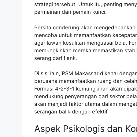
strategi tersebut. Untuk itu, penting menyi
permainan dan pemain kunci.
Persita cenderung akan mengedepankan p
mencoba untuk memanfaatkan kecepatan
agar lawan kesulitan menguasai bola. Fo
memungkinkan mereka memastikan stabili
serang dari flank.
Di sisi lain, PSM Makassar dikenal denga
berusaha memanfaatkan ruang dan celah y
Formasi 4-2-3-1 kemungkinan akan dipaka
mendukung penyerangan dari sektor bel
akan menjadi faktor utama dalam mengata
serangan balik dengan efektif.
Aspek Psikologis dan Kon