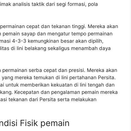
mak analisis taktik dari segi formasi, pola
ermainan cepat dan tekanan tinggi. Mereka akan
 pemain sayap dan mengatur tempo permainan
rmasi 4-3-3 kemungkinan besar akan dipilih,
tas di lini belakang sekaligus menambah daya
n permainan serba cepat dan presisi. Mereka akan
ang mereka temukan di lini pertahanan Persita.
i untuk memberikan kekuatan di lini tengah dan
akang. Kecepatan dan pengalaman pemain mereka
si tekanan dari Persita serta melakukan
disi Fisik pemain