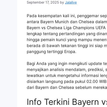
September 17, 2025
by
Jalalive
Pada kesempatan kali ini, penggemar sep
antara Bayern Munich dan Chelsea dalam 
Bayern vs Chelsea Liga Champions UEFA
lengkap tentang pertandingan yang dinantik
hingga pemain kunci yang mampu menentu
berada di bawah tekanan tinggi ini siap
panggung tertinggi Eropa.
Bagi Anda yang ingin mengikuti update terk
menyajikan analisis mendalam, prediksi, 
lewatkan untuk mengetahui informasi len
disiarkan langsung pada pukul 02.00 WIB vi
dari Bayern dan Chelsea sebelum mereka s
Info Terkini Bayern 