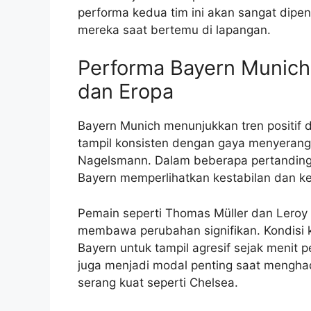
performa kedua tim ini akan sangat dipen
mereka saat bertemu di lapangan.
Performa Bayern Munich 
dan Eropa
Bayern Munich menunjukkan tren positif 
tampil konsisten dengan gaya menyerang in
Nagelsmann. Dalam beberapa pertandinga
Bayern memperlihatkan kestabilan dan 
Pemain seperti Thomas Müller dan Leroy
membawa perubahan signifikan. Kondisi 
Bayern untuk tampil agresif sejak menit p
juga menjadi modal penting saat menghad
serang kuat seperti Chelsea.