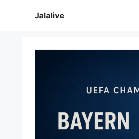
Skip
to
Jalalive
content