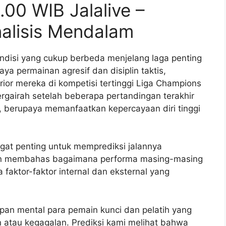
00 WIB Jalalive –
nalisis Mendalam
ndisi yang cukup berbeda menjelang laga penting
ya permainan agresif dan disiplin taktis,
or mereka di kompetisi tertinggi Liga Champions
gairah setelah beberapa pertandingan terakhir
 berupaya memanfaatkan kepercayaan diri tinggi
gat penting untuk memprediksi jalannya
 akan membahas bagaimana performa masing-masing
 faktor-faktor internal dan eksternal yang
apan mental para pemain kunci dan pelatih yang
n atau kegagalan. Prediksi kami melihat bahwa