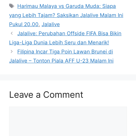
Tags
Harimau Malaya vs Garuda Muda: Siapa
yang Lebih Tajam? Saksikan Jalalive Malam Ini
Pukul 20.00
,
Jalalive
Jalalive: Perubahan Offside FIFA Bisa Bikin
Liga-Liga Dunia Lebih Seru dan Menarik!
Filipina Incar Tiga Poin Lawan Brunei di
Jalalive – Tonton Piala AFF U-23 Malam Ini
Leave a Comment
Comment