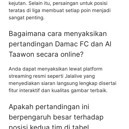
kejutan. Selain itu, persaingan untuk posisi
teratas di liga membuat setiap poin menjadi
sangat penting.
Bagaimana cara menyaksikan
pertandingan Damac FC dan Al
Taawon secara online?
Anda dapat menyaksikan lewat platform
streaming resmi seperti Jalalive yang
menyediakan siaran langsung lengkap disertai
fitur interaktif dan kualitas gambar terbaik.
Apakah pertandingan ini
berpengaruh besar terhadap
posisi kedua tim di tabel