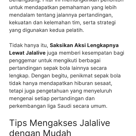
untuk mendapatkan pemahaman yang lebih
mendalam tentang jalannya pertandingan,
kekuatan dan kelemahan tim, serta strategi
yang digunakan kedua pelatih.
Tidak hanya itu,
Saksikan Aksi Lengkapnya
Lewat Jalalive
juga memberi kesempatan bagi
penggemar untuk mengikuti berbagai
pertandingan sepak bola lainnya secara
lengkap. Dengan begitu, penikmat sepak bola
tidak hanya mendapatkan hiburan sesaat,
tetapi juga pengetahuan yang menyeluruh
mengenai setiap pertandingan dan
perkembangan liga Saudi secara umum.
Tips Mengakses Jalalive
dengan Mudah