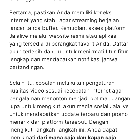
Pertama, pastikan Anda memiliki koneksi
internet yang stabil agar streaming berjalan
lancar tanpa buffer. Kemudian, akses platform
Jalalive melalui website resmi atau aplikasi
yang tersedia di perangkat favorit Anda. Daftar
akun terlebih dahulu untuk menikmati fitur-fitur
lengkap dan mendapatkan notifikasi jadwal
pertandingan.
Selain itu, cobalah melakukan pengaturan
kualitas video sesuai kecepatan internet agar
pengalaman menonton menjadi optimal. Jangan
lupa untuk mengikuti akun media sosial Jalalive
untuk mendapatkan update terbaru dan promo
menarik dari platform tersebut. Dengan
mengikuti langkah-langkah ini, Anda dapat
menikmati
dari mana saja dan kapan saja