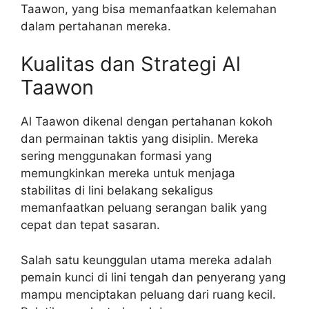
Taawon, yang bisa memanfaatkan kelemahan
dalam pertahanan mereka.
Kualitas dan Strategi Al
Taawon
Al Taawon dikenal dengan pertahanan kokoh
dan permainan taktis yang disiplin. Mereka
sering menggunakan formasi yang
memungkinkan mereka untuk menjaga
stabilitas di lini belakang sekaligus
memanfaatkan peluang serangan balik yang
cepat dan tepat sasaran.
Salah satu keunggulan utama mereka adalah
pemain kunci di lini tengah dan penyerang yang
mampu menciptakan peluang dari ruang kecil.