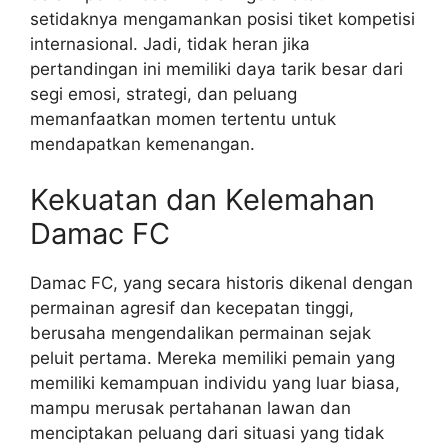
setidaknya mengamankan posisi tiket kompetisi
internasional. Jadi, tidak heran jika
pertandingan ini memiliki daya tarik besar dari
segi emosi, strategi, dan peluang
memanfaatkan momen tertentu untuk
mendapatkan kemenangan.
Kekuatan dan Kelemahan
Damac FC
Damac FC, yang secara historis dikenal dengan
permainan agresif dan kecepatan tinggi,
berusaha mengendalikan permainan sejak
peluit pertama. Mereka memiliki pemain yang
memiliki kemampuan individu yang luar biasa,
mampu merusak pertahanan lawan dan
menciptakan peluang dari situasi yang tidak