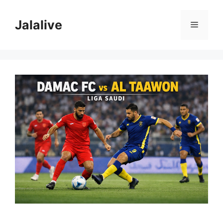
Skip
to
Jalalive
Menu
content