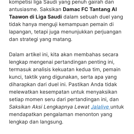
kompetisi liga Saudi yang penuh gairah dan
antusiasme. Saksikan
Damac FC Tantang Al
Taawon di Liga Saudi
dalam sebuah duel yang
tidak hanya menguji kemampuan pemain di
lapangan, tetapi juga menunjukkan perjuangan
dan strategi yang matang.
Dalam artikel ini, kita akan membahas secara
lengkap mengenai pertandingan penting ini,
termasuk analisis kekuatan kedua tim, pemain
kunci, taktik yang digunakan, serta apa yang
diharapkan dari duel ini. Pastikan Anda tidak
melewatkan kesempatan untuk menyaksikan
setiap momen seru dari pertandingan ini, dan
Saksikan Aksi Lengkapnya Lewat
Jalalive
untuk
mendapatkan pengalaman menonton yang
lengkap dan langsung.