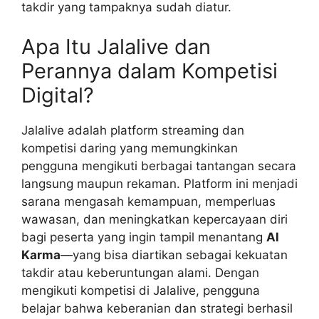
takdir yang tampaknya sudah diatur.
Apa Itu Jalalive dan
Perannya dalam Kompetisi
Digital?
Jalalive adalah platform streaming dan
kompetisi daring yang memungkinkan
pengguna mengikuti berbagai tantangan secara
langsung maupun rekaman. Platform ini menjadi
sarana mengasah kemampuan, memperluas
wawasan, dan meningkatkan kepercayaan diri
bagi peserta yang ingin tampil menantang
Al
Karma
—yang bisa diartikan sebagai kekuatan
takdir atau keberuntungan alami. Dengan
mengikuti kompetisi di Jalalive, pengguna
belajar bahwa keberanian dan strategi berhasil