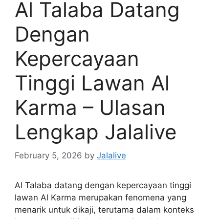
Al Talaba Datang
Dengan
Kepercayaan
Tinggi Lawan Al
Karma – Ulasan
Lengkap Jalalive
February 5, 2026
by
Jalalive
Al Talaba datang dengan kepercayaan tinggi
lawan Al Karma merupakan fenomena yang
menarik untuk dikaji, terutama dalam konteks