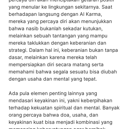
yang menular ke lingkungan sekitarnya. Saat
berhadapan langsung dengan Al Karma,
mereka yang percaya diri akan menunjukkan
bahwa nasib bukanlah sekadar kutukan,
melainkan sebuah tantangan yang mampu
mereka taklukkan dengan keberanian dan
strategi. Dalam hal ini, keberanian bukan tanpa
dasar, melainkan karena mereka telah
mempersiapkan diri secara matang serta
memahami bahwa segala sesuatu bisa diubah
dengan usaha dan mental yang tepat.
Ada pula elemen penting lainnya yang
mendasari keyakinan ini, yakni keberpihakan
terhadap kekuatan spiritual dan mental. Banyak
orang percaya bahwa doa, usaha, dan
keyakinan kuat bisa menjadi kombinasi yang