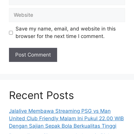
Website
Save my name, email, and website in this
browser for the next time I comment.
Recent Posts
Jalalive Membawa Streaming PSG vs Man
United Club Friendly Malam Ini Pukul 22.00 WIB
Dengan Sajian Sepak Bola Berkualitas Tinggi