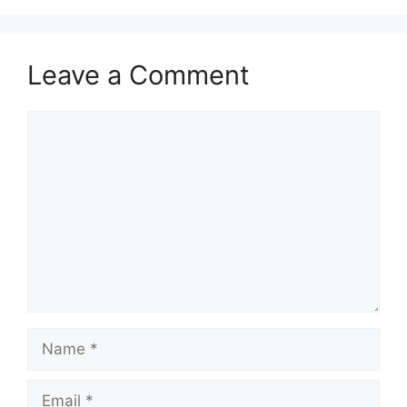
Leave a Comment
Comment
Name
Email