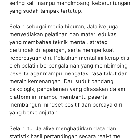
sering kali mampu mengimbangi keberuntungan
yang sudah tampak tertutup.
Selain sebagai media hiburan, Jalalive juga
menyediakan pelatihan dan materi edukasi
yang membahas teknik mental, strategi
bertindak di lapangan, serta memperkuat
kepercayaan diri. Pelatihan mental ini kerap diisi
oleh pelatih berpengalaman yang membimbing
peserta agar mampu mengatasi rasa takut dan
meraih kemenangan. Dari sudut pandang
psikologis, pengalaman yang dirasakan dalam
platform ini mampu membantu peserta
membangun mindset positif dan percaya diri
yang berkelanjutan.
Selain itu, Jalalive menghadirkan data dan
statistik hasil pertandingan secara real-time