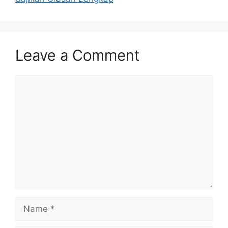
Leave a Comment
Comment
Name