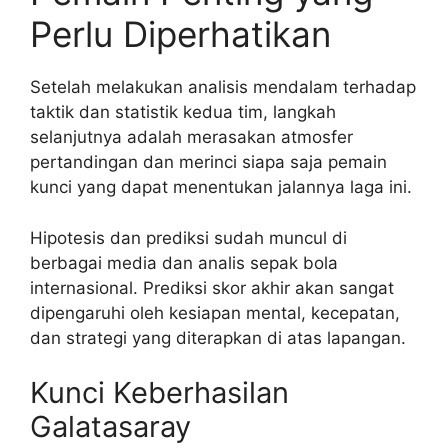
Perlu Diperhatikan
Setelah melakukan analisis mendalam terhadap
taktik dan statistik kedua tim, langkah
selanjutnya adalah merasakan atmosfer
pertandingan dan merinci siapa saja pemain
kunci yang dapat menentukan jalannya laga ini.
Hipotesis dan prediksi sudah muncul di
berbagai media dan analis sepak bola
internasional. Prediksi skor akhir akan sangat
dipengaruhi oleh kesiapan mental, kecepatan,
dan strategi yang diterapkan di atas lapangan.
Kunci Keberhasilan
Galatasaray