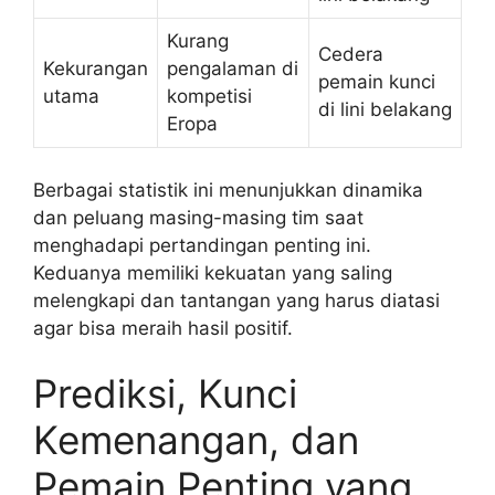
Kurang
Cedera
Kekurangan
pengalaman di
pemain kunci
utama
kompetisi
di lini belakang
Eropa
Berbagai statistik ini menunjukkan dinamika
dan peluang masing-masing tim saat
menghadapi pertandingan penting ini.
Keduanya memiliki kekuatan yang saling
melengkapi dan tantangan yang harus diatasi
agar bisa meraih hasil positif.
Prediksi, Kunci
Kemenangan, dan
Pemain Penting yang