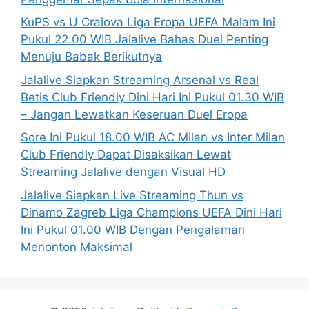
KuPS vs U Craiova Liga Eropa UEFA Malam Ini
Pukul 22.00 WIB Jalalive Bahas Duel Penting
Menuju Babak Berikutnya
Jalalive Siapkan Streaming Arsenal vs Real
Betis Club Friendly Dini Hari Ini Pukul 01.30 WIB
– Jangan Lewatkan Keseruan Duel Eropa
Sore Ini Pukul 18.00 WIB AC Milan vs Inter Milan
Club Friendly Dapat Disaksikan Lewat
Streaming Jalalive dengan Visual HD
Jalalive Siapkan Live Streaming Thun vs
Dinamo Zagreb Liga Champions UEFA Dini Hari
Ini Pukul 01.00 WIB Dengan Pengalaman
Menonton Maksimal