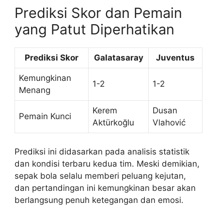
Prediksi Skor dan Pemain
yang Patut Diperhatikan
Prediksi Skor
Galatasaray
Juventus
Kemungkinan
1-2
1-2
Menang
Kerem
Dusan
Pemain Kunci
Aktürkoğlu
Vlahović
Prediksi ini didasarkan pada analisis statistik
dan kondisi terbaru kedua tim. Meski demikian,
sepak bola selalu memberi peluang kejutan,
dan pertandingan ini kemungkinan besar akan
berlangsung penuh ketegangan dan emosi.