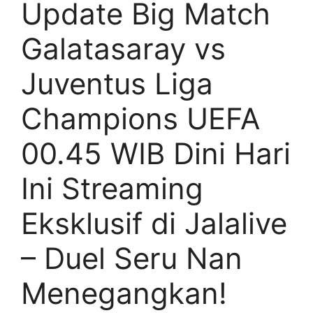
Update Big Match
Galatasaray vs
Juventus Liga
Champions UEFA
00.45 WIB Dini Hari
Ini Streaming
Eksklusif di Jalalive
– Duel Seru Nan
Menegangkan!