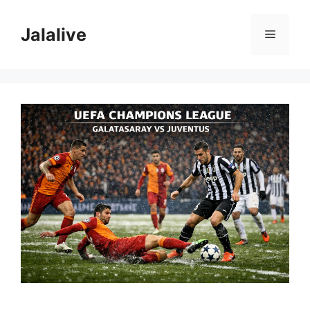
Skip
to
Jalalive
Menu
content