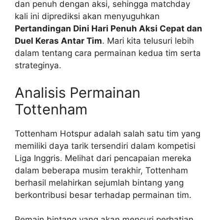
dan penuh dengan aksi, sehingga matchday
kali ini diprediksi akan menyuguhkan
Pertandingan Dini Hari Penuh Aksi Cepat dan
Duel Keras Antar Tim
. Mari kita telusuri lebih
dalam tentang cara permainan kedua tim serta
strateginya.
Analisis Permainan
Tottenham
Tottenham Hotspur adalah salah satu tim yang
memiliki daya tarik tersendiri dalam kompetisi
Liga Inggris. Melihat dari pencapaian mereka
dalam beberapa musim terakhir, Tottenham
berhasil melahirkan sejumlah bintang yang
berkontribusi besar terhadap permainan tim.
Pemain bintang yang akan mencuri perhatian