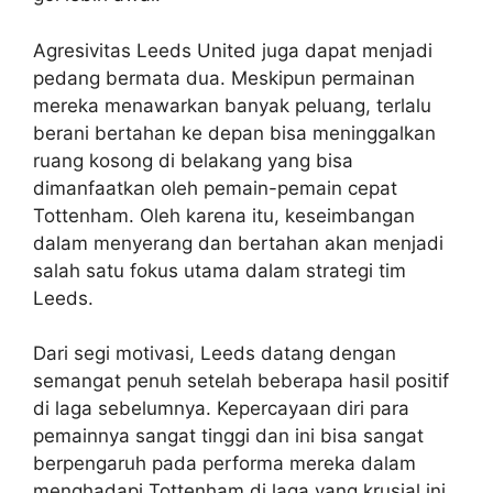
Agresivitas Leeds United juga dapat menjadi
pedang bermata dua. Meskipun permainan
mereka menawarkan banyak peluang, terlalu
berani bertahan ke depan bisa meninggalkan
ruang kosong di belakang yang bisa
dimanfaatkan oleh pemain-pemain cepat
Tottenham. Oleh karena itu, keseimbangan
dalam menyerang dan bertahan akan menjadi
salah satu fokus utama dalam strategi tim
Leeds.
Dari segi motivasi, Leeds datang dengan
semangat penuh setelah beberapa hasil positif
di laga sebelumnya. Kepercayaan diri para
pemainnya sangat tinggi dan ini bisa sangat
berpengaruh pada performa mereka dalam
menghadapi Tottenham di laga yang krusial ini.