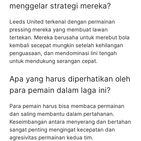
menggelar strategi mereka?
Leeds United terkenal dengan permainan
pressing mereka yang membuat lawan
tertekan. Mereka berusaha untuk merebut bola
kembali secepat mungkin setelah kehilangan
penguasaan, dan mendominasi lini tengah
untuk mendukung serangan cepat.
Apa yang harus diperhatikan oleh
para pemain dalam laga ini?
Para pemain harus bisa membaca permainan
dan saling membantu dalam pertahanan.
Keseimbangan antara menyerang dan bertahan
sangat penting mengingat kecepatan dan
agresivitas permainan kedua tim.