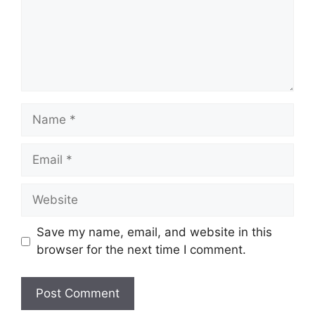
Name
Email
Website
Save my name, email, and website in this
browser for the next time I comment.