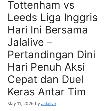
Tottenham vs
Leeds Liga Inggris
Hari Ini Bersama
Jalalive –
Pertandingan Dini
Hari Penuh Aksi
Cepat dan Duel
Keras Antar Tim
May 11, 2026
by
Jalalive