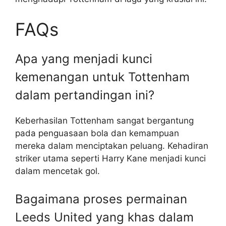
FAQs
Apa yang menjadi kunci
kemenangan untuk Tottenham
dalam pertandingan ini?
Keberhasilan Tottenham sangat bergantung
pada penguasaan bola dan kemampuan
mereka dalam menciptakan peluang. Kehadiran
striker utama seperti Harry Kane menjadi kunci
dalam mencetak gol.
Bagaimana proses permainan
Leeds United yang khas dalam