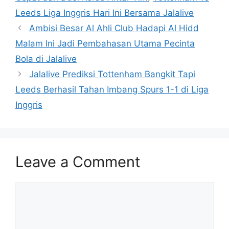
Leeds Liga Inggris Hari Ini Bersama Jalalive
Ambisi Besar Al Ahli Club Hadapi Al Hidd
Malam Ini Jadi Pembahasan Utama Pecinta
Bola di Jalalive
Jalalive Prediksi Tottenham Bangkit Tapi
Leeds Berhasil Tahan Imbang Spurs 1-1 di Liga
Inggris
Leave a Comment
Comment