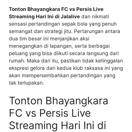
Tonton Bhayangkara FC vs Persis Live
Streaming Hari Ini di Jalalive
dan nikmati
sensasi pertandingan sepak bola yang penuh
semangat dan strategi jitu. Pertarungan antara
dua tim besar ini menjanjikan aksi
menegangkan di lapangan, serta berbagai
peluang yang bisa diikuti secara langsung dari
rumah. Maka dari itu, pastikan tidak ketinggalan
ekspresi gelora dari kedua klub raksasa ini yang
akan mempersembahkan pertandingan yang
tak terlupakan.
Tonton Bhayangkara
FC vs Persis Live
Streaming Hari Ini di