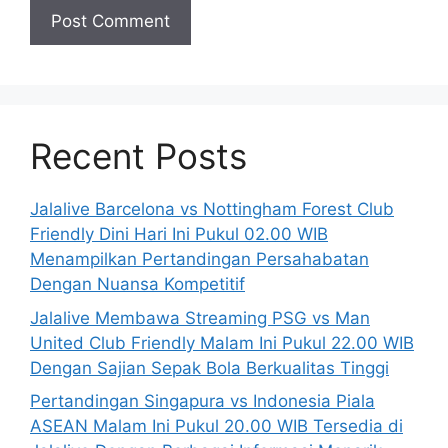
Recent Posts
Jalalive Barcelona vs Nottingham Forest Club
Friendly Dini Hari Ini Pukul 02.00 WIB
Menampilkan Pertandingan Persahabatan
Dengan Nuansa Kompetitif
Jalalive Membawa Streaming PSG vs Man
United Club Friendly Malam Ini Pukul 22.00 WIB
Dengan Sajian Sepak Bola Berkualitas Tinggi
Pertandingan Singapura vs Indonesia Piala
ASEAN Malam Ini Pukul 20.00 WIB Tersedia di