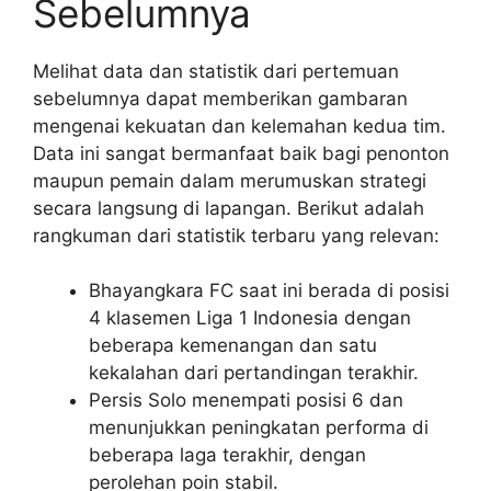
Sebelumnya
Melihat data dan statistik dari pertemuan
sebelumnya dapat memberikan gambaran
mengenai kekuatan dan kelemahan kedua tim.
Data ini sangat bermanfaat baik bagi penonton
maupun pemain dalam merumuskan strategi
secara langsung di lapangan. Berikut adalah
rangkuman dari statistik terbaru yang relevan:
Bhayangkara FC saat ini berada di posisi
4 klasemen Liga 1 Indonesia dengan
beberapa kemenangan dan satu
kekalahan dari pertandingan terakhir.
Persis Solo menempati posisi 6 dan
menunjukkan peningkatan performa di
beberapa laga terakhir, dengan
perolehan poin stabil.