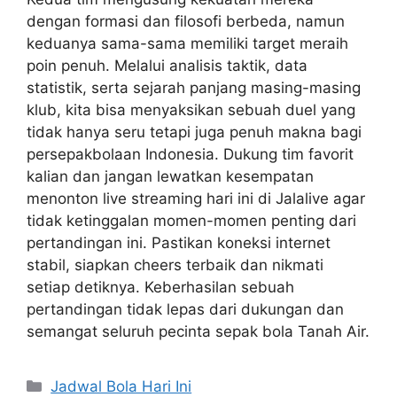
dengan formasi dan filosofi berbeda, namun
keduanya sama-sama memiliki target meraih
poin penuh. Melalui analisis taktik, data
statistik, serta sejarah panjang masing-masing
klub, kita bisa menyaksikan sebuah duel yang
tidak hanya seru tetapi juga penuh makna bagi
persepakbolaan Indonesia. Dukung tim favorit
kalian dan jangan lewatkan kesempatan
menonton live streaming hari ini di Jalalive agar
tidak ketinggalan momen-momen penting dari
pertandingan ini. Pastikan koneksi internet
stabil, siapkan cheers terbaik dan nikmati
setiap detiknya. Keberhasilan sebuah
pertandingan tidak lepas dari dukungan dan
semangat seluruh pecinta sepak bola Tanah Air.
Categories
Jadwal Bola Hari Ini