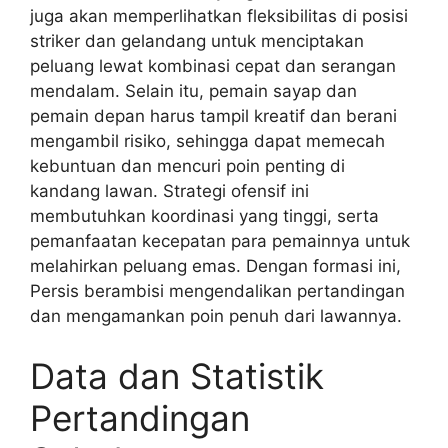
juga akan memperlihatkan fleksibilitas di posisi
striker dan gelandang untuk menciptakan
peluang lewat kombinasi cepat dan serangan
mendalam. Selain itu, pemain sayap dan
pemain depan harus tampil kreatif dan berani
mengambil risiko, sehingga dapat memecah
kebuntuan dan mencuri poin penting di
kandang lawan. Strategi ofensif ini
membutuhkan koordinasi yang tinggi, serta
pemanfaatan kecepatan para pemainnya untuk
melahirkan peluang emas. Dengan formasi ini,
Persis berambisi mengendalikan pertandingan
dan mengamankan poin penuh dari lawannya.
Data dan Statistik
Pertandingan