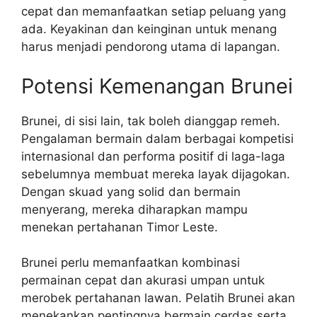
cepat dan memanfaatkan setiap peluang yang
ada. Keyakinan dan keinginan untuk menang
harus menjadi pendorong utama di lapangan.
Potensi Kemenangan Brunei
Brunei, di sisi lain, tak boleh dianggap remeh.
Pengalaman bermain dalam berbagai kompetisi
internasional dan performa positif di laga-laga
sebelumnya membuat mereka layak dijagokan.
Dengan skuad yang solid dan bermain
menyerang, mereka diharapkan mampu
menekan pertahanan Timor Leste.
Brunei perlu memanfaatkan kombinasi
permainan cepat dan akurasi umpan untuk
merobek pertahanan lawan. Pelatih Brunei akan
menekankan pentingnya bermain cerdas serta