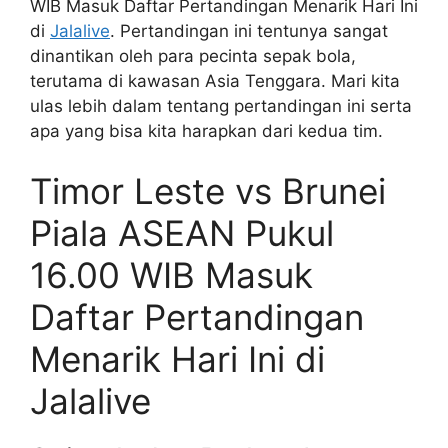
WIB Masuk Daftar Pertandingan Menarik Hari Ini
di
Jalalive
. Pertandingan ini tentunya sangat
dinantikan oleh para pecinta sepak bola,
terutama di kawasan Asia Tenggara. Mari kita
ulas lebih dalam tentang pertandingan ini serta
apa yang bisa kita harapkan dari kedua tim.
Timor Leste vs Brunei
Piala ASEAN Pukul
16.00 WIB Masuk
Daftar Pertandingan
Menarik Hari Ini di
Jalalive