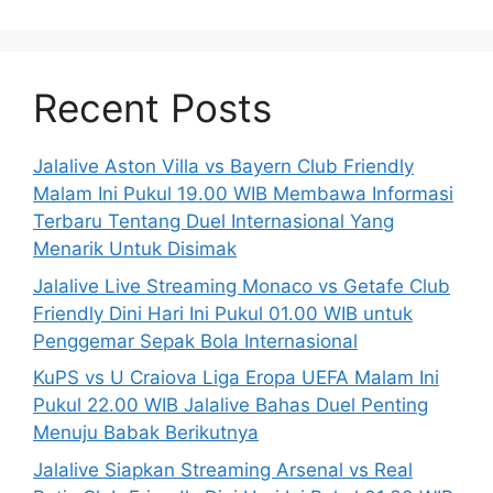
Recent Posts
Jalalive Aston Villa vs Bayern Club Friendly
Malam Ini Pukul 19.00 WIB Membawa Informasi
Terbaru Tentang Duel Internasional Yang
Menarik Untuk Disimak
Jalalive Live Streaming Monaco vs Getafe Club
Friendly Dini Hari Ini Pukul 01.00 WIB untuk
Penggemar Sepak Bola Internasional
KuPS vs U Craiova Liga Eropa UEFA Malam Ini
Pukul 22.00 WIB Jalalive Bahas Duel Penting
Menuju Babak Berikutnya
Jalalive Siapkan Streaming Arsenal vs Real