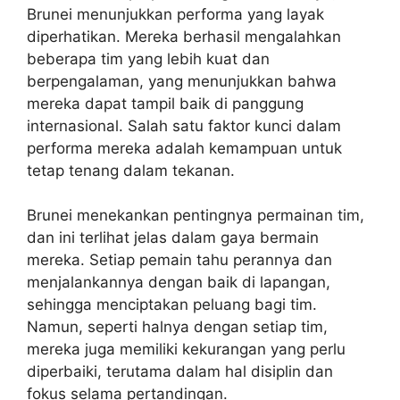
Brunei menunjukkan performa yang layak
diperhatikan. Mereka berhasil mengalahkan
beberapa tim yang lebih kuat dan
berpengalaman, yang menunjukkan bahwa
mereka dapat tampil baik di panggung
internasional. Salah satu faktor kunci dalam
performa mereka adalah kemampuan untuk
tetap tenang dalam tekanan.
Brunei menekankan pentingnya permainan tim,
dan ini terlihat jelas dalam gaya bermain
mereka. Setiap pemain tahu perannya dan
menjalankannya dengan baik di lapangan,
sehingga menciptakan peluang bagi tim.
Namun, seperti halnya dengan setiap tim,
mereka juga memiliki kekurangan yang perlu
diperbaiki, terutama dalam hal disiplin dan
fokus selama pertandingan.