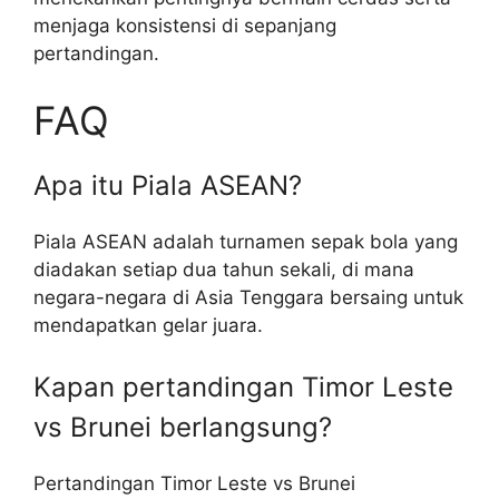
menjaga konsistensi di sepanjang
pertandingan.
FAQ
Apa itu Piala ASEAN?
Piala ASEAN adalah turnamen sepak bola yang
diadakan setiap dua tahun sekali, di mana
negara-negara di Asia Tenggara bersaing untuk
mendapatkan gelar juara.
Kapan pertandingan Timor Leste
vs Brunei berlangsung?
Pertandingan Timor Leste vs Brunei