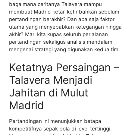
bagaimana ceritanya Talavera mampu
membuat Madrid ketar-ketir bahkan sebelum
pertandingan berakhir? Dan apa saja faktor
utama yang menyebabkan ketegangan hingga
akhir? Mari kita kupas seluruh perjalanan
pertandingan sekaligus analisis mendalam
mengenai strategi yang digunakan kedua tim.
Ketatnya Persaingan –
Talavera Menjadi
Jahitan di Mulut
Madrid
Pertandingan ini menunjukkan betapa
kompetitifnya sepak bola di level tertinggi.