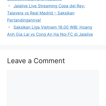
Jalalive Live Streaming Copa del Rey:
Talavera vs Real Madrid – Saksikan
Pertandingannya!
Saksikan Liga Vietnam 18.00 WIB: Hoang
Anh Gia Lai vs Cong An Ha Noi FC di Jalalive
Leave a Comment
Comment