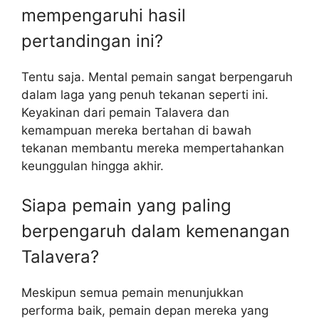
mempengaruhi hasil
pertandingan ini?
Tentu saja. Mental pemain sangat berpengaruh
dalam laga yang penuh tekanan seperti ini.
Keyakinan dari pemain Talavera dan
kemampuan mereka bertahan di bawah
tekanan membantu mereka mempertahankan
keunggulan hingga akhir.
Siapa pemain yang paling
berpengaruh dalam kemenangan
Talavera?
Meskipun semua pemain menunjukkan
performa baik, pemain depan mereka yang