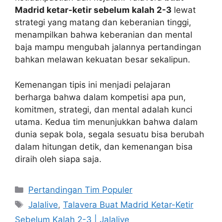
Madrid ketar-ketir sebelum kalah 2-3
lewat
strategi yang matang dan keberanian tinggi,
menampilkan bahwa keberanian dan mental
baja mampu mengubah jalannya pertandingan
bahkan melawan kekuatan besar sekalipun.
Kemenangan tipis ini menjadi pelajaran
berharga bahwa dalam kompetisi apa pun,
komitmen, strategi, dan mental adalah kunci
utama. Kedua tim menunjukkan bahwa dalam
dunia sepak bola, segala sesuatu bisa berubah
dalam hitungan detik, dan kemenangan bisa
diraih oleh siapa saja.
Categories
Pertandingan Tim Populer
Tags
Jalalive
,
Talavera Buat Madrid Ketar-Ketir
Sebelum Kalah 2-3 | Jalalive