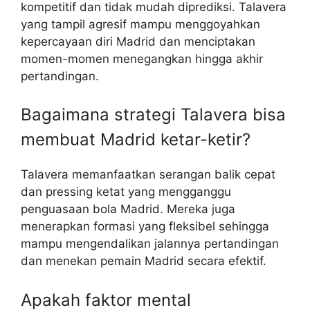
kompetitif dan tidak mudah diprediksi. Talavera
yang tampil agresif mampu menggoyahkan
kepercayaan diri Madrid dan menciptakan
momen-momen menegangkan hingga akhir
pertandingan.
Bagaimana strategi Talavera bisa
membuat Madrid ketar-ketir?
Talavera memanfaatkan serangan balik cepat
dan pressing ketat yang mengganggu
penguasaan bola Madrid. Mereka juga
menerapkan formasi yang fleksibel sehingga
mampu mengendalikan jalannya pertandingan
dan menekan pemain Madrid secara efektif.
Apakah faktor mental