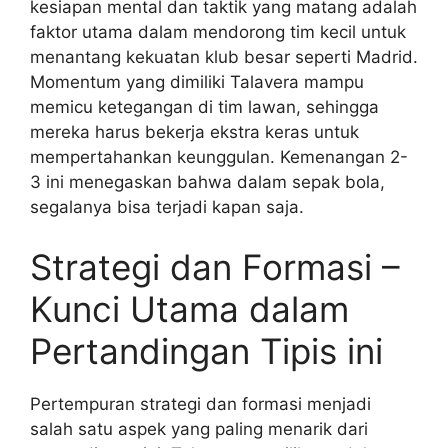
kesiapan mental dan taktik yang matang adalah
faktor utama dalam mendorong tim kecil untuk
menantang kekuatan klub besar seperti Madrid.
Momentum yang dimiliki Talavera mampu
memicu ketegangan di tim lawan, sehingga
mereka harus bekerja ekstra keras untuk
mempertahankan keunggulan. Kemenangan 2-
3 ini menegaskan bahwa dalam sepak bola,
segalanya bisa terjadi kapan saja.
Strategi dan Formasi –
Kunci Utama dalam
Pertandingan Tipis ini
Pertempuran strategi dan formasi menjadi
salah satu aspek yang paling menarik dari