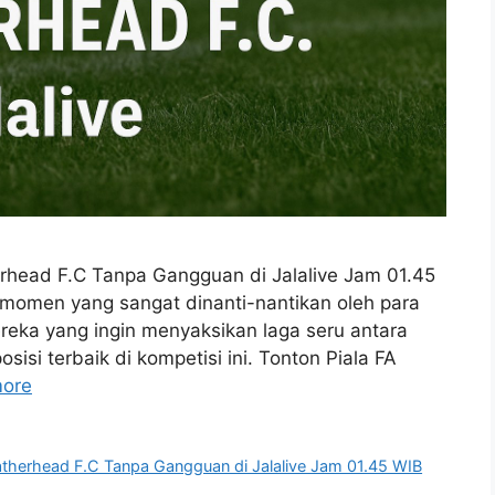
erhead F.C Tanpa Gangguan di Jalalive Jam 01.45
u momen yang sangat dinanti-nantikan oleh para
eka yang ingin menyaksikan laga seru antara
si terbaik di kompetisi ini. Tonton Piala FA
ore
atherhead F.C Tanpa Gangguan di Jalalive Jam 01.45 WIB