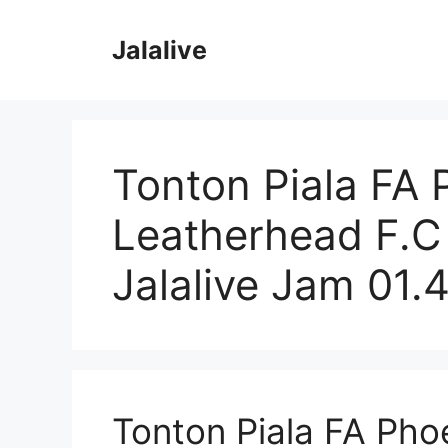
Skip
to
Jalalive
content
Tonton Piala FA 
Leatherhead F.C
Jalalive Jam 01.
Tonton Piala FA Pho