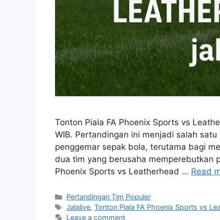
Tonton Piala FA Phoenix Sports vs Leath
WIB. Pertandingan ini menjadi salah sat
penggemar sepak bola, terutama bagi mer
dua tim yang berusaha memperebutkan posi
Phoenix Sports vs Leatherhead …
Read m
Categories
Pertandingan Tim Populer
Tags
Jalalive
,
Tonton Piala FA Phoenix Sports vs Le
Leave a comment