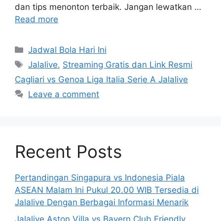
dan tips menonton terbaik. Jangan lewatkan …
Read more
Categories
Jadwal Bola Hari Ini
Tags
Jalalive
,
Streaming Gratis dan Link Resmi
Cagliari vs Genoa Liga Italia Serie A Jalalive
Leave a comment
Recent Posts
Pertandingan Singapura vs Indonesia Piala
ASEAN Malam Ini Pukul 20.00 WIB Tersedia di
Jalalive Dengan Berbagai Informasi Menarik
Jalalive Aston Villa vs Bayern Club Friendly