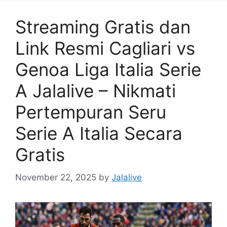
Streaming Gratis dan
Link Resmi Cagliari vs
Genoa Liga Italia Serie
A Jalalive – Nikmati
Pertempuran Seru
Serie A Italia Secara
Gratis
November 22, 2025
by
Jalalive