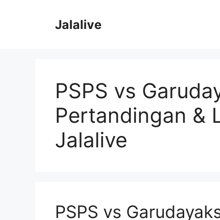
Skip
to
Jalalive
content
PSPS vs Garuday
Pertandingan & L
Jalalive
PSPS vs Garudayaks