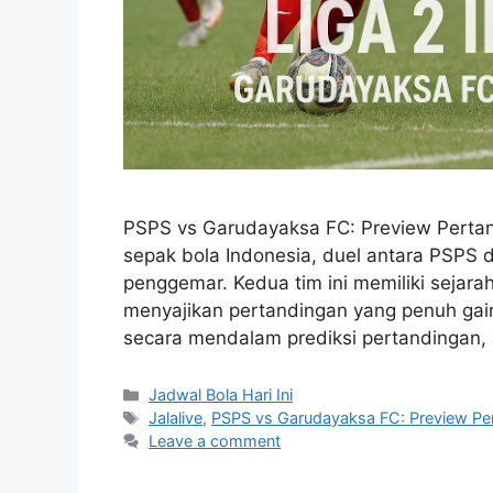
PSPS vs Garudayaksa FC: Preview Pertand
sepak bola Indonesia, duel antara PSPS 
penggemar. Kedua tim ini memiliki sejar
menyajikan pertandingan yang penuh gairah
secara mendalam prediksi pertandingan, 
Categories
Jadwal Bola Hari Ini
Tags
Jalalive
,
PSPS vs Garudayaksa FC: Preview Pert
Leave a comment