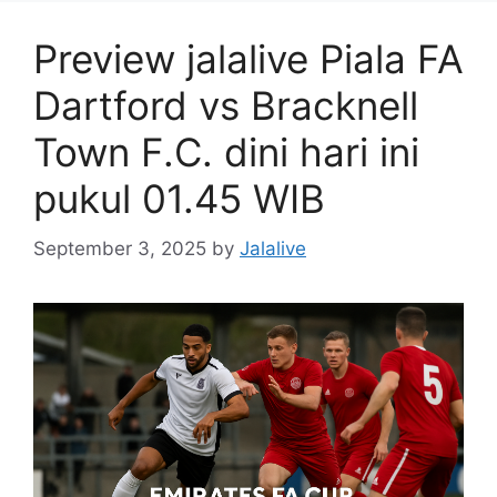
Preview jalalive Piala FA
Dartford vs Bracknell
Town F.C. dini hari ini
pukul 01.45 WIB
September 3, 2025
by
Jalalive