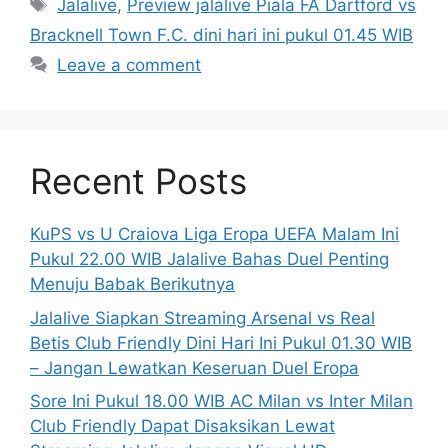
Tags
Jalalive
,
Preview jalalive Piala FA Dartford vs
Bracknell Town F.C. dini hari ini pukul 01.45 WIB
Leave a comment
Recent Posts
KuPS vs U Craiova Liga Eropa UEFA Malam Ini
Pukul 22.00 WIB Jalalive Bahas Duel Penting
Menuju Babak Berikutnya
Jalalive Siapkan Streaming Arsenal vs Real
Betis Club Friendly Dini Hari Ini Pukul 01.30 WIB
– Jangan Lewatkan Keseruan Duel Eropa
Sore Ini Pukul 18.00 WIB AC Milan vs Inter Milan
Club Friendly Dapat Disaksikan Lewat