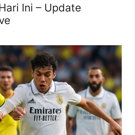
Hari Ini – Update
ive