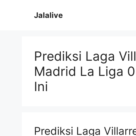
Skip
to
Jalalive
content
Prediksi Laga Vil
Madrid La Liga 0
Ini
Prediksi Laga Villar