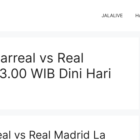
JALALIVE
H
larreal vs Real
3.00 WIB Dini Hari
real vs Real Madrid La