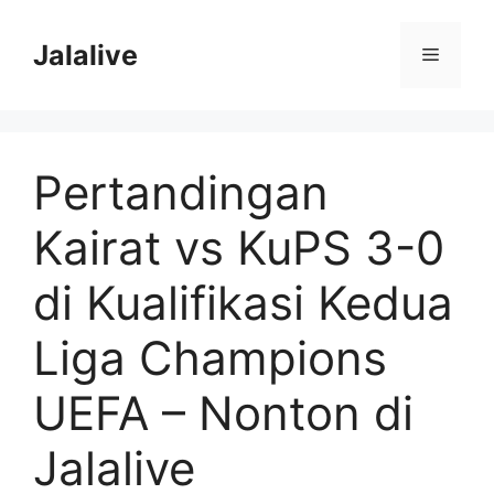
Skip
to
Jalalive
Menu
content
Pertandingan
Kairat vs KuPS 3-0
di Kualifikasi Kedua
Liga Champions
UEFA – Nonton di
Jalalive