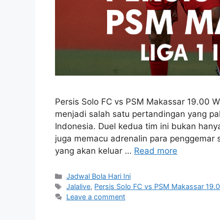
Persis Solo FC vs PSM Makassar 19.00 WI
menjadi salah satu pertandingan yang pal
Indonesia. Duel kedua tim ini bukan hany
juga memacu adrenalin para penggemar se
yang akan keluar …
Read more
Categories
Jadwal Bola Hari Ini
Tags
Jalalive
,
Persis Solo FC vs PSM Makassar 19.00
Leave a comment