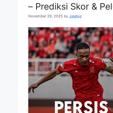
– Prediksi Skor & Pe
November 29, 2025
by
Jalalive