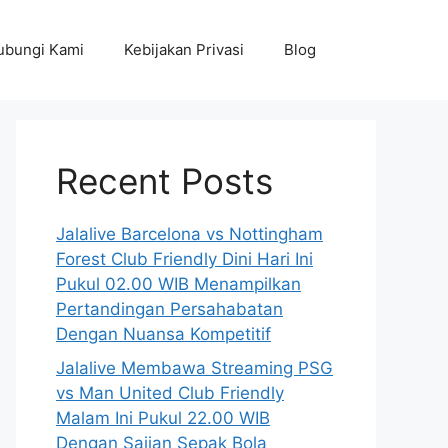
ubungi Kami
Kebijakan Privasi
Blog
Recent Posts
Jalalive Barcelona vs Nottingham
Forest Club Friendly Dini Hari Ini
Pukul 02.00 WIB Menampilkan
Pertandingan Persahabatan
Dengan Nuansa Kompetitif
Jalalive Membawa Streaming PSG
vs Man United Club Friendly
Malam Ini Pukul 22.00 WIB
Dengan Sajian Sepak Bola