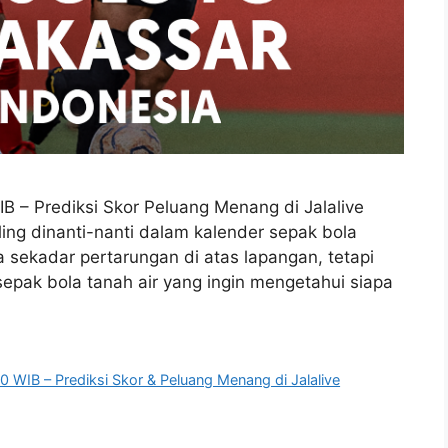
B – Prediksi Skor Peluang Menang di Jalalive
ing dinanti-nanti dalam kalender sepak bola
a sekadar pertarungan di atas lapangan, tetapi
pak bola tanah air yang ingin mengetahui siapa
 WIB – Prediksi Skor & Peluang Menang di Jalalive