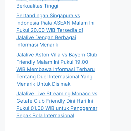
Berkualitas Tinggi
Pertandingan Singapura vs
Indonesia Piala ASEAN Malam Ini
Pukul 20.00 WIB Tersedia di
Jalalive Dengan Berbagai
Informasi Menarik
Jalalive Aston Villa vs Bayern Club
Friendly Malam Ini Pukul 19.00
WIB Membawa Informasi Terbaru
Tentang Duel Internasional Yang
Menarik Untuk Disimak
Jalalive Live Streaming Monaco vs
Getafe Club Friendly Dini Hari Ini
Pukul 01.00 WIB untuk Penggemar
Sepak Bola Internasional