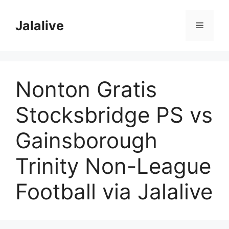
Skip
to
Jalalive
Menu
content
Nonton Gratis
Stocksbridge PS vs
Gainsborough
Trinity Non-League
Football via Jalalive