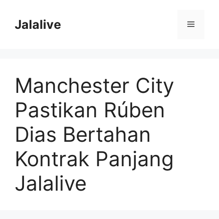
Skip
to
Jalalive
Menu
content
Manchester City
Pastikan Rúben
Dias Bertahan
Kontrak Panjang
Jalalive