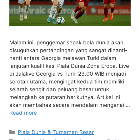
Malam ini, penggemar sepak bola dunia akan
disuguhkan pertandingan yang sangat dinanti-
nanti antara Georgia melawan Turki dalam
lanjutan kualifikasi Piala Dunia Zona Eropa. Live
di Jalalive Georgia vs Turki 23.00 WIB menjadi
sorotan utama, mengingat kedua tim memiliki
sejarah sengit dan peluang besar untuk
melangkah ke putaran berikutnya. Artikel ini
akan membahas secara mendalam mengenai …
Read more
Categories
Piala Dunia & Turnamen Besar