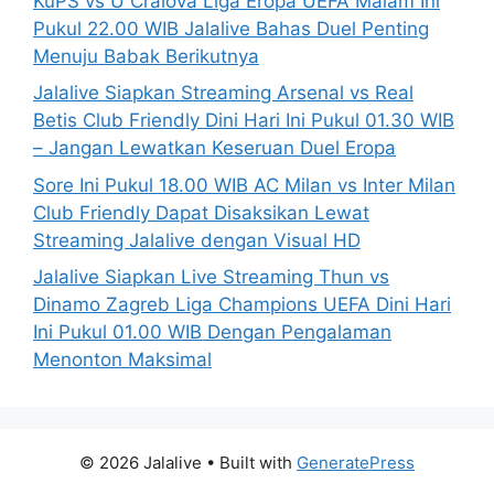
KuPS vs U Craiova Liga Eropa UEFA Malam Ini
Pukul 22.00 WIB Jalalive Bahas Duel Penting
Menuju Babak Berikutnya
Jalalive Siapkan Streaming Arsenal vs Real
Betis Club Friendly Dini Hari Ini Pukul 01.30 WIB
– Jangan Lewatkan Keseruan Duel Eropa
Sore Ini Pukul 18.00 WIB AC Milan vs Inter Milan
Club Friendly Dapat Disaksikan Lewat
Streaming Jalalive dengan Visual HD
Jalalive Siapkan Live Streaming Thun vs
Dinamo Zagreb Liga Champions UEFA Dini Hari
Ini Pukul 01.00 WIB Dengan Pengalaman
Menonton Maksimal
© 2026 Jalalive
• Built with
GeneratePress