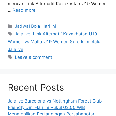
mencari Link Alternatif Kazakhstan U19 Women
…
Read more
Categories
Jadwal Bola Hari Ini
Tags
Jalalive
,
Link Alternatif Kazakhstan U19
Women vs Malta U19 Women Sore Ini melalui
Jalalive
Leave a comment
Recent Posts
Jalalive Barcelona vs Nottingham Forest Club
Friendly Dini Hari Ini Pukul 02.00 WIB
Menampilkan Pertandingan Persahabatan