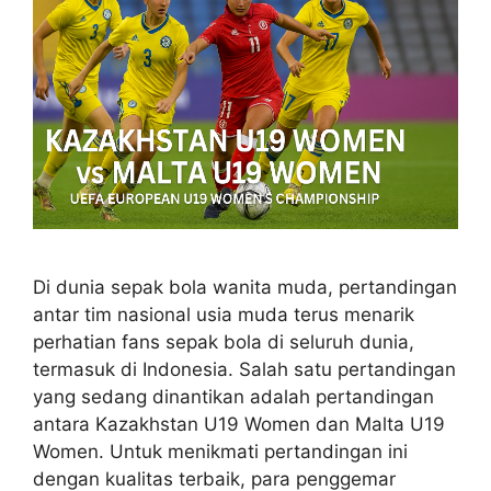
Di dunia sepak bola wanita muda, pertandingan
antar tim nasional usia muda terus menarik
perhatian fans sepak bola di seluruh dunia,
termasuk di Indonesia. Salah satu pertandingan
yang sedang dinantikan adalah pertandingan
antara Kazakhstan U19 Women dan Malta U19
Women. Untuk menikmati pertandingan ini
dengan kualitas terbaik, para penggemar