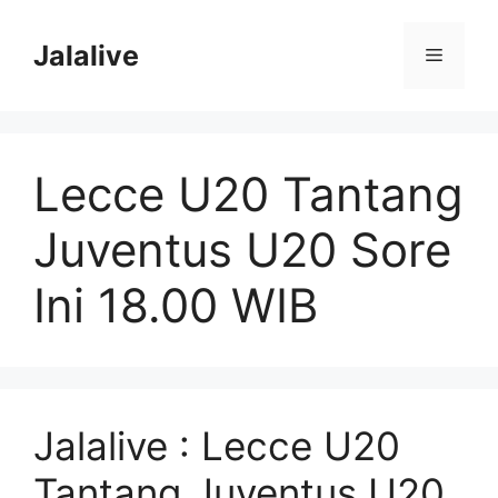
Skip
to
Jalalive
Menu
content
Lecce U20 Tantang
Juventus U20 Sore
Ini 18.00 WIB
Jalalive : Lecce U20
Tantang Juventus U20