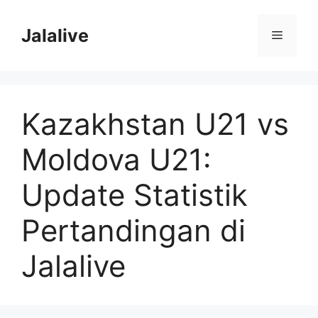
Skip
to
Jalalive
Menu
content
Kazakhstan U21 vs
Moldova U21:
Update Statistik
Pertandingan di
Jalalive