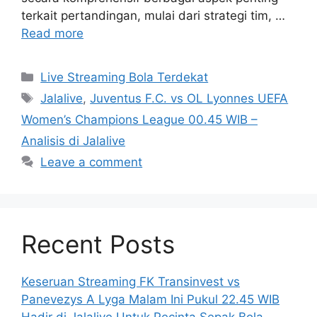
terkait pertandingan, mulai dari strategi tim, …
Read more
Categories
Live Streaming Bola Terdekat
Tags
Jalalive
,
Juventus F.C. vs OL Lyonnes UEFA
Women’s Champions League 00.45 WIB –
Analisis di Jalalive
Leave a comment
Recent Posts
Keseruan Streaming FK Transinvest vs
Panevezys A Lyga Malam Ini Pukul 22.45 WIB