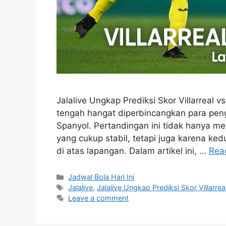
Jalalive Ungkap Prediksi Skor Villarreal 
tengah hangat diperbincangkan para pen
Spanyol. Pertandingan ini tidak hanya m
yang cukup stabil, tetapi juga karena ke
di atas lapangan. Dalam artikel ini, …
Rea
Categories
Jadwal Bola Hari Ini
Tags
Jalalive
,
Jalalive Ungkap Prediksi Skor Villarre
Leave a comment