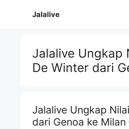
Skip
to
Jalalive
content
Jalalive Ungkap N
De Winter dari G
Jalalive Ungkap Nila
dari Genoa ke Mila