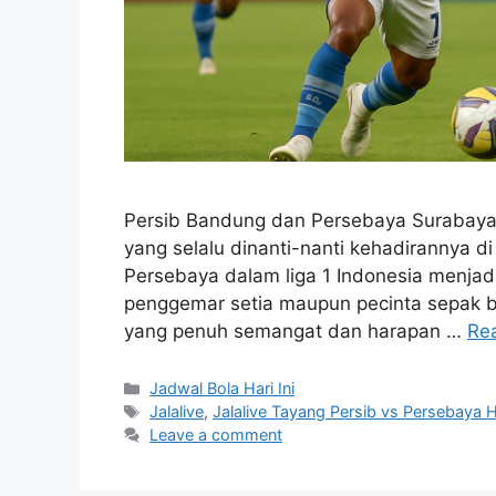
Persib Bandung dan Persebaya Surabaya
yang selalu dinanti-nanti kehadirannya di 
Persebaya dalam liga 1 Indonesia menjadi
penggemar setia maupun pecinta sepak b
yang penuh semangat dan harapan …
Re
Categories
Jadwal Bola Hari Ini
Tags
Jalalive
,
Jalalive Tayang Persib vs Persebaya Ha
Leave a comment