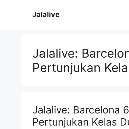
Skip
to
Jalalive
content
Jalalive: Barcelo
Pertunjukan Kela
Jalalive: Barcelona 
Pertunjukan Kelas Du