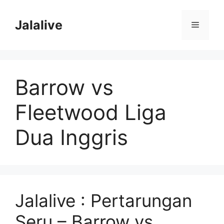
Skip
to
Jalalive
Menu
content
Barrow vs
Fleetwood Liga
Dua Inggris
Jalalive : Pertarungan
Seru – Barrow vs